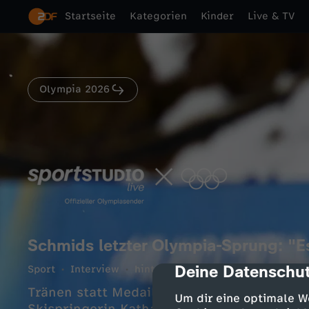
Startseite
Kategorien
Kinder
Live & TV
Olympia 2026
Schmids letzter Olympia-Sprung: "Es
Deine Datenschut
Sport
Interview
hintergründig
cmp-dialog-des
3 Min.
16.02.2
Tränen statt Medaille: Die Olympischen Wi
Um dir eine optimale W