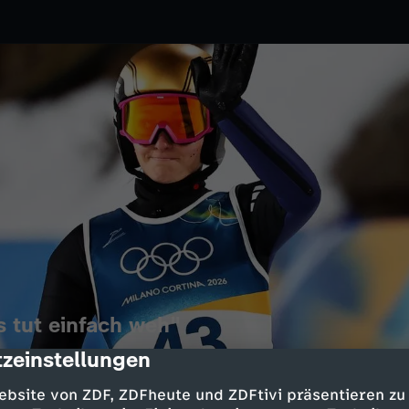
 tut einfach weh"
zeinstellungen
cription
026
ZDF
nterspiele enden für
ebsite von ZDF, ZDFheute und ZDFtivi präsentieren zu