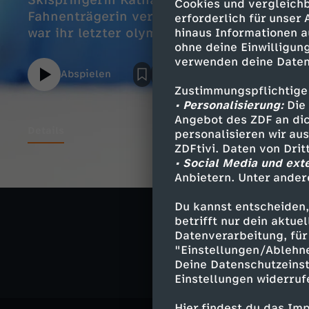
Skispringerin Katharina Schmid mit einer
Cookies und vergleichb
Fahnenträgerin verpasste auf der Großsch
erforderlich für unser
war ihr letzter olympischer Sprung, die 2
hinaus Informationen a
ohne deine Einwilligung
Saison ihre aktive Karriere.
verwenden deine Daten
Abspielen
Zustimmungspflichtige
• Personalisierung:
Die 
Angebot des ZDF an dic
Details
personalisieren wir au
ZDFtivi. Daten von Dri
• Social Media und ext
Anbietern. Unter ander
Ähnliche 
Du kannst entscheiden,
betrifft nur dein aktu
Sport
Int
Datenverarbeitung, für 
"Einstellungen/Ablehn
Deine Datenschutzeinst
Einstellungen widerruf
Hier findest du das Im