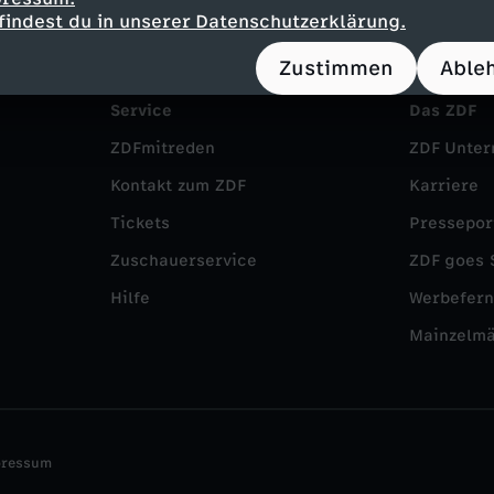
findest du in unserer Datenschutzerklärung.
Zustimmen
Able
Service
Das ZDF
ZDFmitreden
ZDF Unte
Kontakt zum ZDF
Karriere
Tickets
Pressepor
Zuschauerservice
ZDF goes 
Hilfe
Werbefer
Mainzelm
pressum