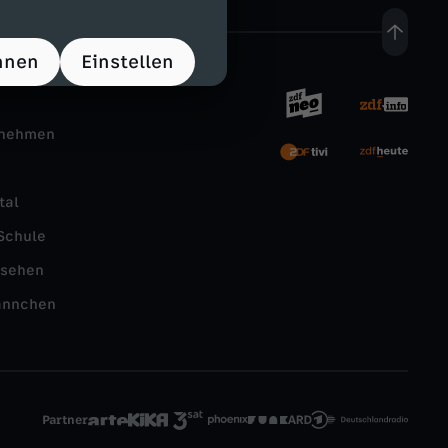
hnen
Einstellen
rnehmen
tal
Schule
nsehen
ännchen
Partner