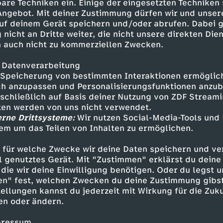
 Enttäuschung. Die deutsche
are Techniken ein. Einige der eingesetzten Techniken
anze von Predazzo das Finale. Es
 Angebot. Mit deiner Zustimmung dürfen wir und unser
9-Jährige beendet nach der
uf deinem Gerät speichern und/oder abrufen. Dabei 
 nicht an Dritte weiter, die nicht unsere direkten Dien
 auch nicht zu kommerziellen Zwecken.
 Datenverarbeitung
Speicherung von bestimmten Interaktionen ermöglicht
h anzupassen und Personalisierungsfunktionen anzub
sschließlich auf Basis deiner Nutzung von ZDF Stream
tten werden von uns nicht verwendet.
erne Drittsysteme:
Wir nutzen Social-Media-Tools und
em um das Teilen von Inhalten zu ermöglichen.
Inhalte entdecken
 für welche Zwecke wir deine Daten speichern und ver
ell genutztes Gerät. Mit "Zustimmen" erklärst du dein
erview
hintergründig
Olympia 2026
die wir deine Einwilligung benötigen. Oder du legst u
en" fest, welchen Zwecken du deine Zustimmung gibst
ellungen kannst du jederzeit mit Wirkung für die Zuku
en oder ändern.
pressum.