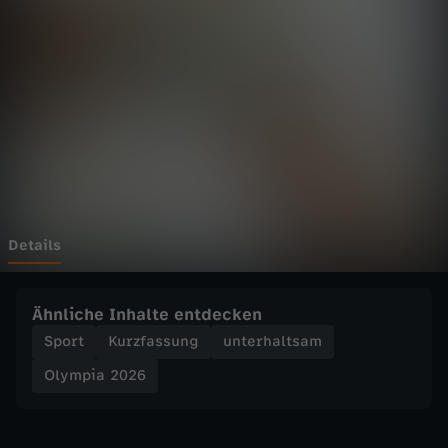
2
0
2
6
-
E
Details
n
Ähnliche Inhalte entdecken
g
Sport
Kurzfassung
unterhaltsam
Olympia 2026
e
s