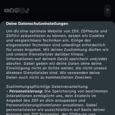
R
e
Deine Datenschutzeinstellungen
cmp-dialog-description
Um dir eine optimale Website von ZDF, ZDFheute und
n
ZDFtivi präsentieren zu können, setzen wir Cookies
und vergleichbare Techniken ein. Einige der
eingesetzten Techniken sind unbedingt erforderlich
n
für unser Angebot. Mit deiner Zustimmung dürfen wir
Mehr ZDF
Service
und unsere Dienstleister darüber hinaus
e
Informationen auf deinem Gerät speichern und/oder
ZDF-Apps
ZDFmitreden
abrufen. Dabei geben wir deine Daten ohne deine
Einwilligung nicht an Dritte weiter, die nicht unsere
n
Smart TV
Kontakt zum ZDF
direkten Dienstleister sind. Wir verwenden deine
Daten auch nicht zu kommerziellen Zwecken.
ZDFtext
Tickets
u
Zustimmungspflichtige Datenverarbeitung
Livestreams
Zuschauerservice
• Personalisierung:
Die Speicherung von bestimmten
m
Sendungen A-Z
Hilfe
Interaktionen ermöglicht uns, dein Erlebnis im
Angebot des ZDF an dich anzupassen und
TV-Programm
Personalisierungsfunktionen anzubieten. Dabei
E
personalisieren wir ausschließlich auf Basis deiner
Nutzung von ZDF Streaming, der ZDFheute und