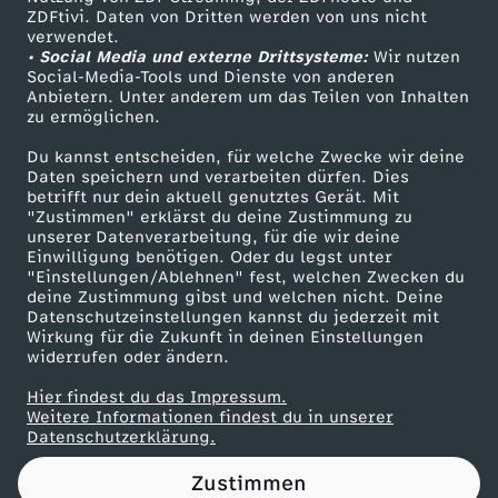
ZDFtivi. Daten von Dritten werden von uns nicht
i
Das ZDF
verwendet.
• Social Media und externe Drittsysteme:
Wir nutzen
ZDF Unternehmen
s
Social-Media-Tools und Dienste von anderen
Anbietern. Unter anderem um das Teilen von Inhalten
Karriere
zu ermöglichen.
k
Presseportal
Du kannst entscheiden, für welche Zwecke wir deine
ZDF goes Schule
Daten speichern und verarbeiten dürfen. Dies
u
betrifft nur dein aktuell genutztes Gerät. Mit
Werbefernsehen
"Zustimmen" erklärst du deine Zustimmung zu
n
unserer Datenverarbeitung, für die wir deine
Mainzelmännchen
Einwilligung benötigen. Oder du legst unter
"Einstellungen/Ablehnen" fest, welchen Zwecken du
s
deine Zustimmung gibst und welchen nicht. Deine
Datenschutzeinstellungen kannst du jederzeit mit
Wirkung für die Zukunft in deinen Einstellungen
t
widerrufen oder ändern.
l
Hier findest du das Impressum.
Partner
Weitere Informationen findest du in unserer
Datenschutzerklärung.
a
Zustimmen