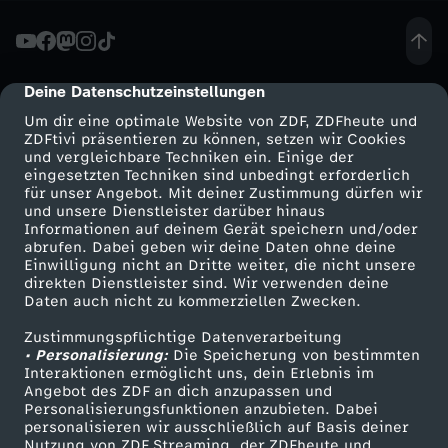
a
u
Deine Datenschutzeinstellungen
cmp-dialog-description
Um dir eine optimale Website von ZDF, ZDFheute und
f
ZDFtivi präsentieren zu können, setzen wir Cookies
und vergleichbare Techniken ein. Einige der
eingesetzten Techniken sind unbedingt erforderlich
:
für unser Angebot. Mit deiner Zustimmung dürfen wir
Mehr ZDF
Service
und unsere Dienstleister darüber hinaus
1
Informationen auf deinem Gerät speichern und/oder
ZDF-Apps
ZDFmitreden
abrufen. Dabei geben wir deine Daten ohne deine
Einwilligung nicht an Dritte weiter, die nicht unsere
0
Smart TV
Kontakt zum ZDF
direkten Dienstleister sind. Wir verwenden deine
Daten auch nicht zu kommerziellen Zwecken.
ZDFtext
Tickets
k
Zustimmungspflichtige Datenverarbeitung
Livestreams
Zuschauerservice
• Personalisierung:
Die Speicherung von bestimmten
m
Sendungen A-Z
Hilfe
Interaktionen ermöglicht uns, dein Erlebnis im
Angebot des ZDF an dich anzupassen und
TV-Programm
Personalisierungsfunktionen anzubieten. Dabei
F
personalisieren wir ausschließlich auf Basis deiner
Nutzung von ZDF Streaming, der ZDFheute und