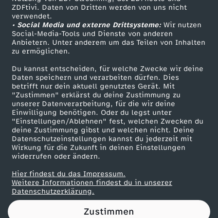
ZDFtivi. Daten von Dritten werden von uns nicht
r
Das ZDF
verwendet.
• Social Media und externe Drittsysteme:
Wir nutzen
ZDF Unternehmen
e
Social-Media-Tools und Dienste von anderen
Anbietern. Unter anderem um das Teilen von Inhalten
Karriere
zu ermöglichen.
i
Presseportal
Du kannst entscheiden, für welche Zwecke wir deine
ZDF goes Schule
Daten speichern und verarbeiten dürfen. Dies
s
betrifft nur dein aktuell genutztes Gerät. Mit
Werbefernsehen
"Zustimmen" erklärst du deine Zustimmung zu
t
unserer Datenverarbeitung, für die wir deine
Mainzelmännchen
Einwilligung benötigen. Oder du legst unter
"Einstellungen/Ablehnen" fest, welchen Zwecken du
i
deine Zustimmung gibst und welchen nicht. Deine
Datenschutzeinstellungen kannst du jederzeit mit
Wirkung für die Zukunft in deinen Einstellungen
l
widerrufen oder ändern.
F
Hier findest du das Impressum.
Partner
Weitere Informationen findest du in unserer
Datenschutzerklärung.
r
Zustimmen