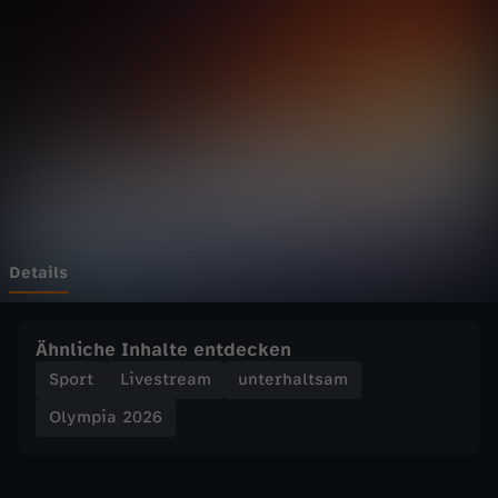
2
0
2
6
-
L
Details
a
Ähnliche Inhalte entdecken
n
Sport
Livestream
unterhaltsam
Olympia 2026
g
l