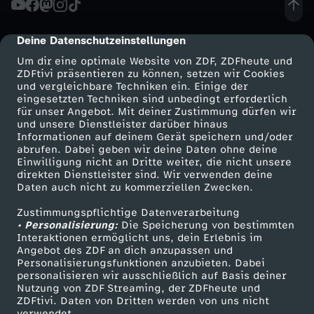
s
Deine Datenschutzeinstellungen
cmp-dialog-description
e
Um dir eine optimale Website von ZDF, ZDFheute und
ZDFtivi präsentieren zu können, setzen wir Cookies
und vergleichbare Techniken ein. Einige der
i
eingesetzten Techniken sind unbedingt erforderlich
für unser Angebot. Mit deiner Zustimmung dürfen wir
Mehr ZDF
Service
und unsere Dienstleister darüber hinaus
n
Informationen auf deinem Gerät speichern und/oder
ZDF-Apps
ZDFmitreden
abrufen. Dabei geben wir deine Daten ohne deine
i
Einwilligung nicht an Dritte weiter, die nicht unsere
Smart TV
Kontakt zum ZDF
direkten Dienstleister sind. Wir verwenden deine
Daten auch nicht zu kommerziellen Zwecken.
ZDFtext
Tickets
s
Zustimmungspflichtige Datenverarbeitung
Livestreams
Zuschauerservice
• Personalisierung:
t
Die Speicherung von bestimmten
Sendungen A-Z
Hilfe
Interaktionen ermöglicht uns, dein Erlebnis im
Angebot des ZDF an dich anzupassen und
TV-Programm
a
Personalisierungsfunktionen anzubieten. Dabei
personalisieren wir ausschließlich auf Basis deiner
Nutzung von ZDF Streaming, der ZDFheute und
l
ZDFtivi. Daten von Dritten werden von uns nicht
Das ZDF
verwendet.