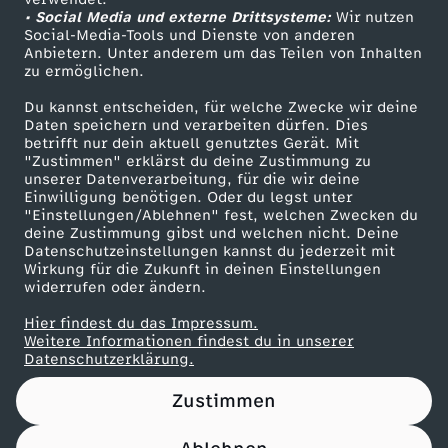
• Social Media und externe Drittsysteme:
l
Wir nutzen
ZDF Unternehmen
Social-Media-Tools und Dienste von anderen
Anbietern. Unter anderem um das Teilen von Inhalten
Karriere
e
zu ermöglichen.
Presseportal
Du kannst entscheiden, für welche Zwecke wir deine
s
ZDF goes Schule
Daten speichern und verarbeiten dürfen. Dies
betrifft nur dein aktuell genutztes Gerät. Mit
Werbefernsehen
"Zustimmen" erklärst du deine Zustimmung zu
-
unserer Datenverarbeitung, für die wir deine
Mainzelmännchen
Einwilligung benötigen. Oder du legst unter
R
"Einstellungen/Ablehnen" fest, welchen Zwecken du
deine Zustimmung gibst und welchen nicht. Deine
Datenschutzeinstellungen kannst du jederzeit mit
i
Wirkung für die Zukunft in deinen Einstellungen
widerrufen oder ändern.
e
Hier findest du das Impressum.
Partner
Weitere Informationen findest du in unserer
s
Datenschutzerklärung.
Zustimmen
e