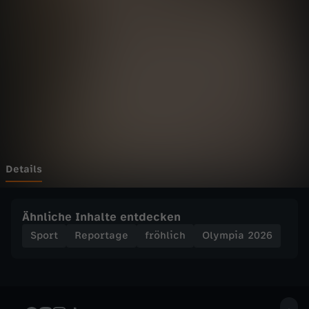
2
0
2
6
-
D
Details
a
Ähnliche Inhalte entdecken
b
Sport
Reportage
fröhlich
Olympia 2026
e
i