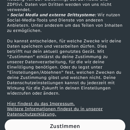
ZDFtivi. Daten von Dritten werden von uns nicht
r
Das ZDF
verwendet.
• Social Media und externe Drittsysteme:
Wir nutzen
ZDF Unternehmen
:
Social-Media-Tools und Dienste von anderen
Anbietern. Unter anderem um das Teilen von Inhalten
Karriere
zu ermöglichen.
"
Presseportal
Du kannst entscheiden, für welche Zwecke wir deine
ZDF goes Schule
Daten speichern und verarbeiten dürfen. Dies
A
betrifft nur dein aktuell genutztes Gerät. Mit
Werbefernsehen
"Zustimmen" erklärst du deine Zustimmung zu
c
unserer Datenverarbeitung, für die wir deine
Mainzelmännchen
Einwilligung benötigen. Oder du legst unter
"Einstellungen/Ablehnen" fest, welchen Zwecken du
h
deine Zustimmung gibst und welchen nicht. Deine
Datenschutzeinstellungen kannst du jederzeit mit
Wirkung für die Zukunft in deinen Einstellungen
t
widerrufen oder ändern.
e
Hier findest du das Impressum.
Partner
Weitere Informationen findest du in unserer
Datenschutzerklärung.
r
Zustimmen