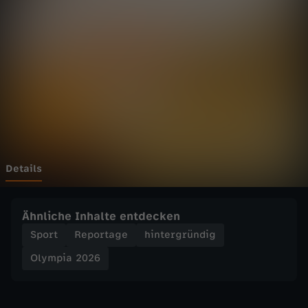
2
0
2
6
-
B
Details
o
Ähnliche Inhalte entdecken
b
Sport
Reportage
hintergründig
Olympia 2026
p
i