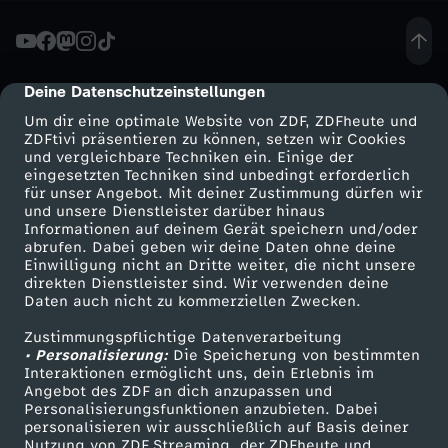
l
o
Deine Datenschutzeinstellungen
cmp-dialog-description
Um dir eine optimale Website von ZDF, ZDFheute und
t
ZDFtivi präsentieren zu können, setzen wir Cookies
und vergleichbare Techniken ein. Einige der
eingesetzten Techniken sind unbedingt erforderlich
L
für unser Angebot. Mit deiner Zustimmung dürfen wir
Mehr ZDF
Service
und unsere Dienstleister darüber hinaus
o
Informationen auf deinem Gerät speichern und/oder
ZDF-Apps
ZDFmitreden
abrufen. Dabei geben wir deine Daten ohne deine
Einwilligung nicht an Dritte weiter, die nicht unsere
c
Smart TV
Kontakt zum ZDF
direkten Dienstleister sind. Wir verwenden deine
Daten auch nicht zu kommerziellen Zwecken.
ZDFtext
Tickets
h
Zustimmungspflichtige Datenverarbeitung
Livestreams
Zuschauerservice
• Personalisierung:
Die Speicherung von bestimmten
n
Sendungen A-Z
Hilfe
Interaktionen ermöglicht uns, dein Erlebnis im
Angebot des ZDF an dich anzupassen und
TV-Programm
Personalisierungsfunktionen anzubieten. Dabei
e
personalisieren wir ausschließlich auf Basis deiner
Nutzung von ZDF Streaming, der ZDFheute und