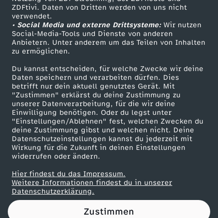
ZDFtivi. Daten von Dritten werden von uns nicht
l
Das ZDF
verwendet.
• Social Media und externe Drittsysteme:
Wir nutzen
ZDF Unternehmen
c
Social-Media-Tools und Dienste von anderen
Anbietern. Unter anderem um das Teilen von Inhalten
Karriere
zu ermöglichen.
h
Presseportal
Du kannst entscheiden, für welche Zwecke wir deine
ZDF goes Schule
Daten speichern und verarbeiten dürfen. Dies
e
betrifft nur dein aktuell genutztes Gerät. Mit
Werbefernsehen
"Zustimmen" erklärst du deine Zustimmung zu
n
unserer Datenverarbeitung, für die wir deine
Mainzelmännchen
Einwilligung benötigen. Oder du legst unter
"Einstellungen/Ablehnen" fest, welchen Zwecken du
a
deine Zustimmung gibst und welchen nicht. Deine
Datenschutzeinstellungen kannst du jederzeit mit
Wirkung für die Zukunft in deinen Einstellungen
u
widerrufen oder ändern.
f
Hier findest du das Impressum.
Partner
Weitere Informationen findest du in unserer
Datenschutzerklärung.
u
Zustimmen