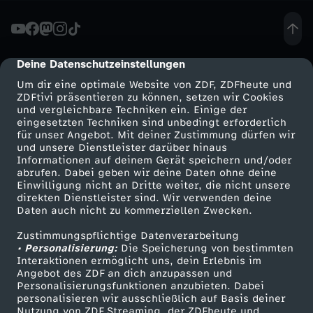
:
"
Deine Datenschutzeinstellungen
cmp-dialog-description
Um dir eine optimale Website von ZDF, ZDFheute und
i
ZDFtivi präsentieren zu können, setzen wir Cookies
und vergleichbare Techniken ein. Einige der
eingesetzten Techniken sind unbedingt erforderlich
-
für unser Angebot. Mit deiner Zustimmung dürfen wir
Mehr ZDF
Service
und unsere Dienstleister darüber hinaus
T
Informationen auf deinem Gerät speichern und/oder
ZDF-Apps
ZDFmitreden
abrufen. Dabei geben wir deine Daten ohne deine
Einwilligung nicht an Dritte weiter, die nicht unsere
ü
Smart TV
Kontakt zum ZDF
direkten Dienstleister sind. Wir verwenden deine
Daten auch nicht zu kommerziellen Zwecken.
ZDFtext
Tickets
p
Zustimmungspflichtige Datenverarbeitung
Livestreams
Zuschauerservice
• Personalisierung:
Die Speicherung von bestimmten
f
Sendungen A-Z
Hilfe
Interaktionen ermöglicht uns, dein Erlebnis im
Angebot des ZDF an dich anzupassen und
TV-Programm
Personalisierungsfunktionen anzubieten. Dabei
e
personalisieren wir ausschließlich auf Basis deiner
Nutzung von ZDF Streaming, der ZDFheute und