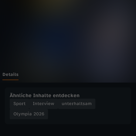
2
0
2
6
-
W
Details
e
Ähnliche Inhalte entdecken
n
Sport
Interview
unterhaltsam
Olympia 2026
d
l