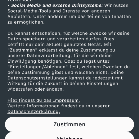
• Social Media und externe Drittsysteme:
ü
Wir nutzen
ZDF Unternehmen
Social-Media-Tools und Dienste von anderen
Anbietern. Unter anderem um das Teilen von Inhalten
Karriere
b
zu ermöglichen.
Presseportal
Du kannst entscheiden, für welche Zwecke wir deine
e
ZDF goes Schule
Daten speichern und verarbeiten dürfen. Dies
betrifft nur dein aktuell genutztes Gerät. Mit
Werbefernsehen
"Zustimmen" erklärst du deine Zustimmung zu
r
unserer Datenverarbeitung, für die wir deine
Mainzelmännchen
Einwilligung benötigen. Oder du legst unter
"
"Einstellungen/Ablehnen" fest, welchen Zwecken du
deine Zustimmung gibst und welchen nicht. Deine
Datenschutzeinstellungen kannst du jederzeit mit
G
Wirkung für die Zukunft in deinen Einstellungen
widerrufen oder ändern.
e
Hier findest du das Impressum.
Partner
Weitere Informationen findest du in unserer
n
Datenschutzerklärung.
Zustimmen
t