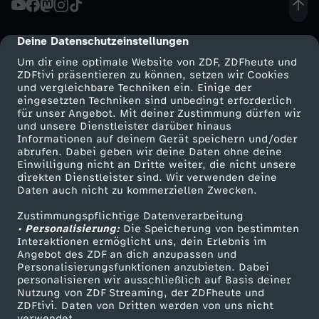
n
Deine Datenschutzeinstellungen
cmp-dialog-description
z
Um dir eine optimale Website von ZDF, ZDFheute und
ZDFtivi präsentieren zu können, setzen wir Cookies
und vergleichbare Techniken ein. Einige der
a
eingesetzten Techniken sind unbedingt erforderlich
für unser Angebot. Mit deiner Zustimmung dürfen wir
Mehr ZDF
Service
und unsere Dienstleister darüber hinaus
h
Informationen auf deinem Gerät speichern und/oder
ZDF-Apps
ZDFmitreden
abrufen. Dabei geben wir deine Daten ohne deine
l
Einwilligung nicht an Dritte weiter, die nicht unsere
Smart TV
Kontakt zum ZDF
direkten Dienstleister sind. Wir verwenden deine
Daten auch nicht zu kommerziellen Zwecken.
ZDFtext
Tickets
-
Zustimmungspflichtige Datenverarbeitung
Livestreams
Zuschauerservice
• Personalisierung:
D
Die Speicherung von bestimmten
Sendungen A-Z
Hilfe
Interaktionen ermöglicht uns, dein Erlebnis im
Angebot des ZDF an dich anzupassen und
TV-Programm
u
Personalisierungsfunktionen anzubieten. Dabei
personalisieren wir ausschließlich auf Basis deiner
Nutzung von ZDF Streaming, der ZDFheute und
o
ZDFtivi. Daten von Dritten werden von uns nicht
Das ZDF
verwendet.