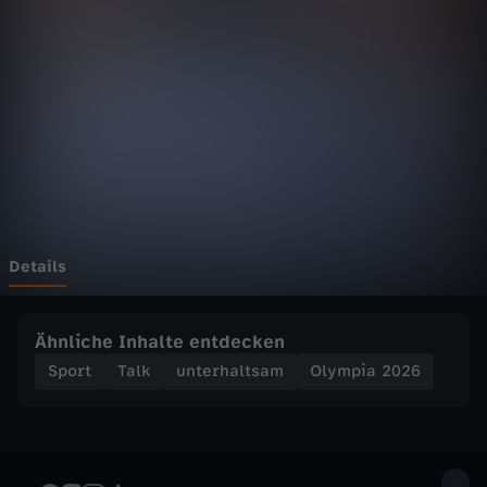
2
Wechseln zu: ZDFheute
0
2
6
-
M
Details
e
Ähnliche Inhalte entdecken
s
Sport
Talk
unterhaltsam
Olympia 2026
s
e