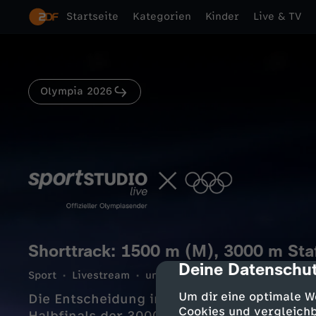
Startseite
Kategorien
Kinder
Live & TV
Olympia 2026
Shorttrack: 1500 m (M), 3000 m Staf
Deine Datenschut
cmp-dialog-des
Sport
Livestream
unterhaltsam
192 Min.
14.0
Um dir eine optimale W
Die Entscheidung im Shorttrack der Männ
Cookies und vergleichb