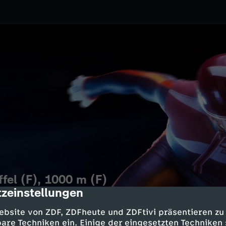
fel (F), 1000 m (F)
zeinstellungen
cription
2.2026
ZDF
ebsite von ZDF, ZDFheute und ZDFtivi präsentieren zu
er über 1500 m. Zudem die
are Techniken ein. Einige der eingesetzten Techniken