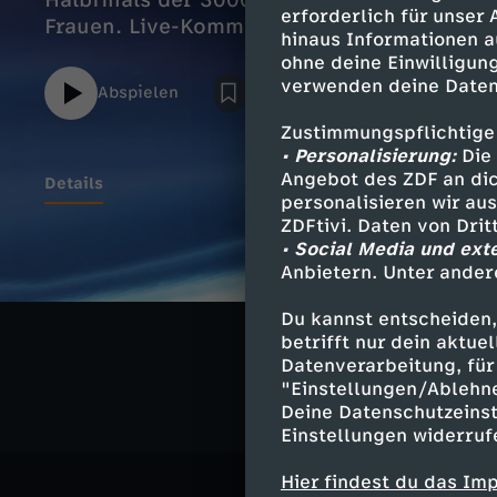
Halbfinals der 3000 m-Staffel der Frauen 
erforderlich für unser
Frauen. Live-Kommentar: Alexander von de
hinaus Informationen a
ohne deine Einwilligung
verwenden deine Daten
Abspielen
Zustimmungspflichtige
• Personalisierung:
Die 
Angebot des ZDF an dic
Details
personalisieren wir au
ZDFtivi. Daten von Dri
• Social Media und ext
Anbietern. Unter ander
Ähnliche 
Du kannst entscheiden,
Sport
Liv
betrifft nur dein aktu
Datenverarbeitung, für 
"Einstellungen/Ablehn
Deine Datenschutzeinst
Einstellungen widerruf
Hier findest du das Im