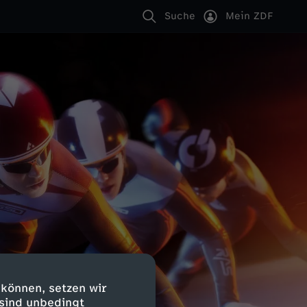
Suche
Mein ZDF
 können, setzen wir
 sind unbedingt