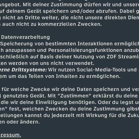
und die Heats über 1000 m der
 Angebot. Mit deiner Zustimmung dürfen wir und unser
r Groeben (ZDF)
uf deinem Gerät speichern und/oder abrufen. Dabei 
 nicht an Dritte weiter, die nicht unsere direkten Dien
 auch nicht zu kommerziellen Zwecken.
 Datenverarbeitung
Speicherung von bestimmten Interaktionen ermöglicht
h anzupassen und Personalisierungsfunktionen anzub
sschließlich auf Basis deiner Nutzung von ZDF Stream
tten werden von uns nicht verwendet.
erne Drittsysteme:
Wir nutzen Social-Media-Tools und
em um das Teilen von Inhalten zu ermöglichen.
Inhalte entdecken
 für welche Zwecke wir deine Daten speichern und ver
estream
unterhaltsam
Olympia 2026
ell genutztes Gerät. Mit "Zustimmen" erklärst du dein
die wir deine Einwilligung benötigen. Oder du legst u
en" fest, welchen Zwecken du deine Zustimmung gibst
ellungen kannst du jederzeit mit Wirkung für die Zuku
en oder ändern.
pressum.