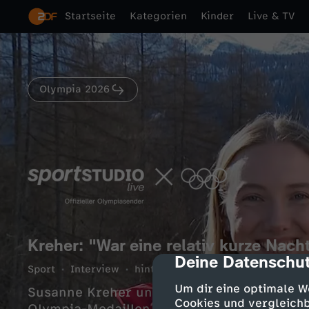
Startseite
Kategorien
Kinder
Live & TV
Olympia 2026
Kreher: "War eine relativ kurze Nach
Deine Datenschut
cmp-dialog-des
Sport
Interview
hintergründig
5 Min.
15.02.2
Um dir eine optimale W
Susanne Kreher und Jacqueline Pfeifer s
Cookies und vergleichb