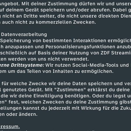
oderator Jochen Breyer.
 Angebot. Mit deiner Zustimmung dürfen wir und unser
uf deinem Gerät speichern und/oder abrufen. Dabei 
 nicht an Dritte weiter, die nicht unsere direkten Dien
 auch nicht zu kommerziellen Zwecken.
 Datenverarbeitung
Speicherung von bestimmten Interaktionen ermöglicht
h anzupassen und Personalisierungsfunktionen anzub
sschließlich auf Basis deiner Nutzung von ZDF Stream
tten werden von uns nicht verwendet.
erne Drittsysteme:
Wir nutzen Social-Media-Tools und
em um das Teilen von Inhalten zu ermöglichen.
Inhalte entdecken
 für welche Zwecke wir deine Daten speichern und ver
erview
hintergründig
Olympia 2026
ell genutztes Gerät. Mit "Zustimmen" erklärst du dein
die wir deine Einwilligung benötigen. Oder du legst u
en" fest, welchen Zwecken du deine Zustimmung gibst
ellungen kannst du jederzeit mit Wirkung für die Zuku
en oder ändern.
pressum.