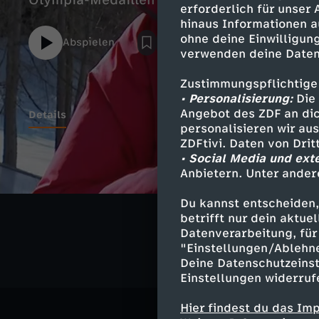
Olympia-Medaillen im Interview bei ZDF-M
erforderlich für unser
hinaus Informationen a
ohne deine Einwilligung
Abspielen
verwenden deine Daten
Zustimmungspflichtige
• Personalisierung:
Die 
Angebot des ZDF an dic
Details
personalisieren wir au
ZDFtivi. Daten von Dri
• Social Media und ext
Anbietern. Unter ander
Ähnliche 
Du kannst entscheiden,
Sport
Int
betrifft nur dein aktu
Datenverarbeitung, für 
"Einstellungen/Ablehn
Deine Datenschutzeinst
Einstellungen widerruf
Hier findest du das Im