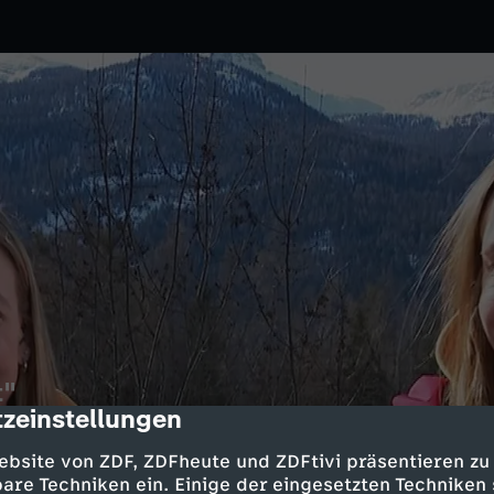
t"
zeinstellungen
cription
026
ZDF
ebsite von ZDF, ZDFheute und ZDFtivi präsentieren zu
prechen nach dem Gewinn ihrer
are Techniken ein. Einige der eingesetzten Techniken