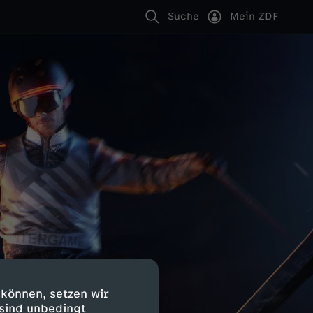
Suche
Mein ZDF
 können, setzen wir
 sind unbedingt