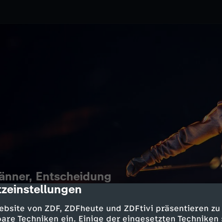
Männer, Entscheidung
zeinstellungen
cription
2.2026
ZDF
ebsite von ZDF, ZDFheute und ZDFtivi präsentieren zu
er und Bronze im Wettbewerb
are Techniken ein. Einige der eingesetzten Techniken