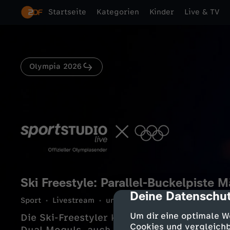
Startseite
Kategorien
Kinder
Live & TV
Olympia 2026
Ski Freestyle: Parallel-Buckelpiste 
Deine Datenschut
cmp-dialog-des
Sport
Livestream
unterhaltsam
118 Min.
15.0
Um dir eine optimale W
Die Ski-Freestyler kämpfen um Gold, Silb
Cookies und vergleichb