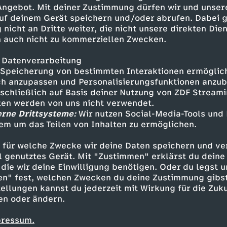
Buckelpiste, der zum ersten Mal
 Angebot. Mit deiner Zustimmung dürfen wir und unser
hn (ARD)
uf deinem Gerät speichern und/oder abrufen. Dabei 
 nicht an Dritte weiter, die nicht unsere direkten Dien
 auch nicht zu kommerziellen Zwecken.
 Datenverarbeitung
Speicherung von bestimmten Interaktionen ermöglicht
h anzupassen und Personalisierungsfunktionen anzub
sschließlich auf Basis deiner Nutzung von ZDF Stream
tten werden von uns nicht verwendet.
erne Drittsysteme:
Wir nutzen Social-Media-Tools und
em um das Teilen von Inhalten zu ermöglichen.
Inhalte entdecken
 für welche Zwecke wir deine Daten speichern und ver
estream
unterhaltsam
Olympia 2026
ell genutztes Gerät. Mit "Zustimmen" erklärst du dein
die wir deine Einwilligung benötigen. Oder du legst u
en" fest, welchen Zwecken du deine Zustimmung gibst
ellungen kannst du jederzeit mit Wirkung für die Zuku
en oder ändern.
pressum.