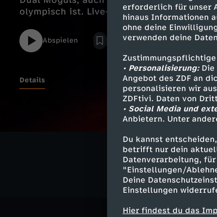
Dual Moguls, auch bekannt unter Parallel-
erforderlich für unser
olympisch ist. Live-Kommentar: Moritz Kü
hinaus Informationen a
ohne deine Einwilligung
verwenden deine Daten
Abspielen
Zustimmungspflichtige
• Personalisierung:
Die 
Angebot des ZDF an dic
Details
personalisieren wir au
ZDFtivi. Daten von Dri
• Social Media und ext
Anbietern. Unter ander
Ähnliche 
Du kannst entscheiden,
Sport
Liv
betrifft nur dein aktu
Datenverarbeitung, für 
"Einstellungen/Ablehn
Deine Datenschutzeinst
Einstellungen widerruf
Hier findest du das Im