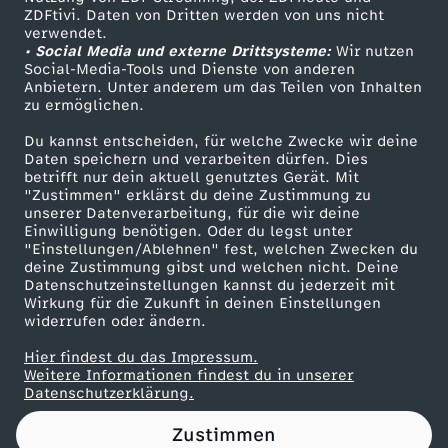
ZDFtivi. Daten von Dritten werden von uns nicht
i
Das ZDF
verwendet.
• Social Media und externe Drittsysteme:
Wir nutzen
ZDF Unternehmen
t
Social-Media-Tools und Dienste von anderen
Anbietern. Unter anderem um das Teilen von Inhalten
Karriere
zu ermöglichen.
e
Presseportal
Du kannst entscheiden, für welche Zwecke wir deine
ZDF goes Schule
Daten speichern und verarbeiten dürfen. Dies
s
betrifft nur dein aktuell genutztes Gerät. Mit
Werbefernsehen
"Zustimmen" erklärst du deine Zustimmung zu
G
unserer Datenverarbeitung, für die wir deine
Mainzelmännchen
Einwilligung benötigen. Oder du legst unter
"Einstellungen/Ablehnen" fest, welchen Zwecken du
o
deine Zustimmung gibst und welchen nicht. Deine
Datenschutzeinstellungen kannst du jederzeit mit
Wirkung für die Zukunft in deinen Einstellungen
l
widerrufen oder ändern.
d
Hier findest du das Impressum.
Partner
Weitere Informationen findest du in unserer
Datenschutzerklärung.
f
Zustimmen