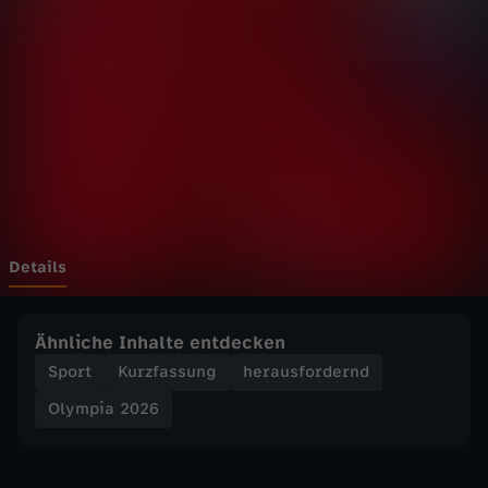
2
0
2
6
-
T
Details
e
Ähnliche Inhalte entdecken
a
Sport
Kurzfassung
herausfordernd
Olympia 2026
m
-