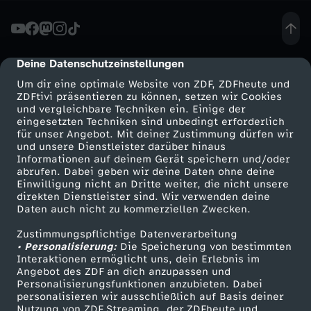
K
o
Deine Datenschutzeinstellungen
cmp-dialog-description
Um dir eine optimale Website von ZDF, ZDFheute und
m
ZDFtivi präsentieren zu können, setzen wir Cookies
und vergleichbare Techniken ein. Einige der
eingesetzten Techniken sind unbedingt erforderlich
b
für unser Angebot. Mit deiner Zustimmung dürfen wir
Mehr ZDF
Service
und unsere Dienstleister darüber hinaus
i
Informationen auf deinem Gerät speichern und/oder
ZDF-Apps
ZDFmitreden
abrufen. Dabei geben wir deine Daten ohne deine
Einwilligung nicht an Dritte weiter, die nicht unsere
:
Smart TV
Kontakt zum ZDF
direkten Dienstleister sind. Wir verwenden deine
Daten auch nicht zu kommerziellen Zwecken.
ZDFtext
Tickets
Z
Zustimmungspflichtige Datenverarbeitung
Livestreams
Zuschauerservice
• Personalisierung:
Die Speicherung von bestimmten
w
Sendungen A-Z
Hilfe
Interaktionen ermöglicht uns, dein Erlebnis im
Angebot des ZDF an dich anzupassen und
TV-Programm
Personalisierungsfunktionen anzubieten. Dabei
e
personalisieren wir ausschließlich auf Basis deiner
Nutzung von ZDF Streaming, der ZDFheute und