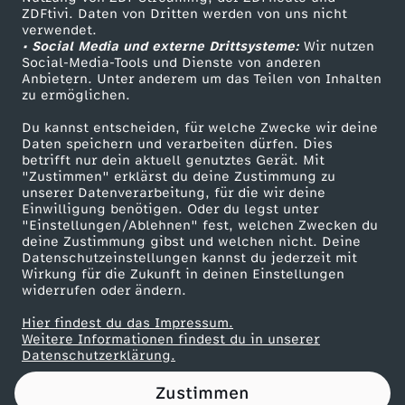
ZDFtivi. Daten von Dritten werden von uns nicht
L
Das ZDF
verwendet.
• Social Media und externe Drittsysteme:
Wir nutzen
ZDF Unternehmen
a
Social-Media-Tools und Dienste von anderen
Anbietern. Unter anderem um das Teilen von Inhalten
Karriere
zu ermöglichen.
n
Presseportal
Du kannst entscheiden, für welche Zwecke wir deine
ZDF goes Schule
Daten speichern und verarbeiten dürfen. Dies
g
betrifft nur dein aktuell genutztes Gerät. Mit
Werbefernsehen
"Zustimmen" erklärst du deine Zustimmung zu
l
unserer Datenverarbeitung, für die wir deine
Mainzelmännchen
Einwilligung benötigen. Oder du legst unter
"Einstellungen/Ablehnen" fest, welchen Zwecken du
a
deine Zustimmung gibst und welchen nicht. Deine
Datenschutzeinstellungen kannst du jederzeit mit
Wirkung für die Zukunft in deinen Einstellungen
u
widerrufen oder ändern.
f
Hier findest du das Impressum.
Partner
Weitere Informationen findest du in unserer
Datenschutzerklärung.
Zustimmen