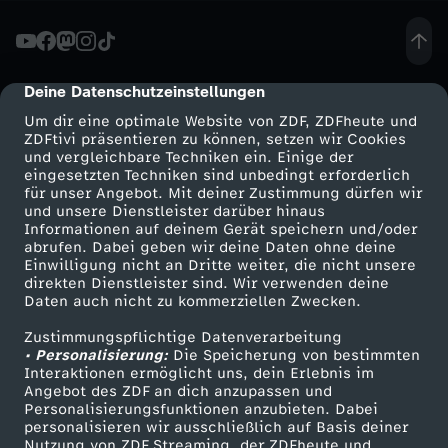
k
t
Deine Datenschutzeinstellungen
cmp-dialog-description
Um dir eine optimale Website von ZDF, ZDFheute und
i
ZDFtivi präsentieren zu können, setzen wir Cookies
und vergleichbare Techniken ein. Einige der
eingesetzten Techniken sind unbedingt erforderlich
o
für unser Angebot. Mit deiner Zustimmung dürfen wir
Mehr ZDF
Service
und unsere Dienstleister darüber hinaus
n
Informationen auf deinem Gerät speichern und/oder
ZDF-Apps
ZDFmitreden
abrufen. Dabei geben wir deine Daten ohne deine
Einwilligung nicht an Dritte weiter, die nicht unsere
i
Smart TV
Kontakt zum ZDF
direkten Dienstleister sind. Wir verwenden deine
Daten auch nicht zu kommerziellen Zwecken.
ZDFtext
Tickets
e
Zustimmungspflichtige Datenverarbeitung
Livestreams
Zuschauerservice
• Personalisierung:
Die Speicherung von bestimmten
r
Sendungen A-Z
Hilfe
Interaktionen ermöglicht uns, dein Erlebnis im
Angebot des ZDF an dich anzupassen und
TV-Programm
Personalisierungsfunktionen anzubieten. Dabei
t
personalisieren wir ausschließlich auf Basis deiner
Nutzung von ZDF Streaming, der ZDFheute und