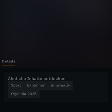
2
0
2
6
-
S
Details
o
Ähnliche Inhalte entdecken
f
Sport
Explainer
informativ
Olympia 2026
u
n