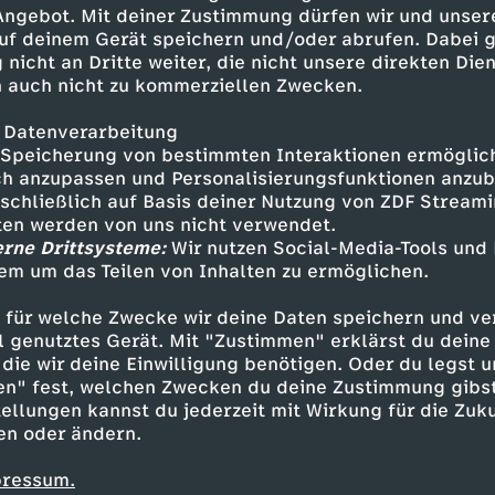
ücken liegend und mit den Füßen
 Angebot. Mit deiner Zustimmung dürfen wir und unser
uf deinem Gerät speichern und/oder abrufen. Dabei 
 nicht an Dritte weiter, die nicht unsere direkten Dien
 auch nicht zu kommerziellen Zwecken.
 Datenverarbeitung
Speicherung von bestimmten Interaktionen ermöglicht
h anzupassen und Personalisierungsfunktionen anzub
sschließlich auf Basis deiner Nutzung von ZDF Stream
tten werden von uns nicht verwendet.
erne Drittsysteme:
Wir nutzen Social-Media-Tools und
em um das Teilen von Inhalten zu ermöglichen.
Inhalte entdecken
 für welche Zwecke wir deine Daten speichern und ver
lainer
informativ
Olympia 2026
ell genutztes Gerät. Mit "Zustimmen" erklärst du dein
die wir deine Einwilligung benötigen. Oder du legst u
en" fest, welchen Zwecken du deine Zustimmung gibst
ellungen kannst du jederzeit mit Wirkung für die Zuku
en oder ändern.
pressum.