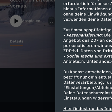
durch den Eiskanal. Sie fahren auf dem R
erforderlich für unser
voraus.
hinaus Informationen a
ohne deine Einwilligung
verwenden deine Daten
Abspielen
Zustimmungspflichtige
• Personalisierung:
Die 
Angebot des ZDF an dic
Details
personalisieren wir au
ZDFtivi. Daten von Dri
• Social Media und ext
Anbietern. Unter ander
Ähnliche 
Du kannst entscheiden,
Sport
Exp
betrifft nur dein aktu
Datenverarbeitung, für 
"Einstellungen/Ablehn
Deine Datenschutzeinst
Einstellungen widerruf
Hier findest du das Im