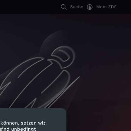
Suche
Mein ZDF
 können, setzen wir
 sind unbedingt