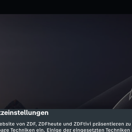
zeinstellungen
cription
ZDF
ebsite von ZDF, ZDFheute und ZDFtivi präsentieren zu
 150 km/h auf ihren Schlitten
are Techniken ein. Einige der eingesetzten Techniken