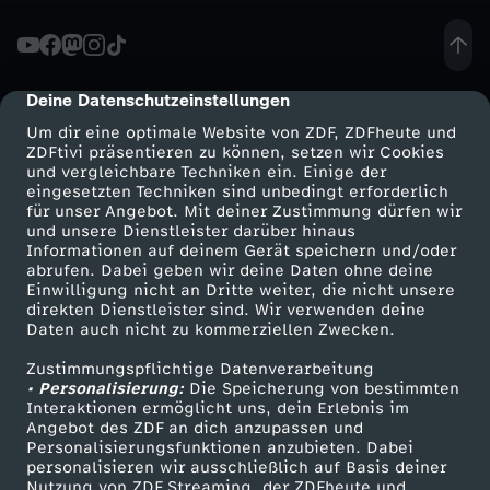
k
t
Deine Datenschutzeinstellungen
cmp-dialog-description
Um dir eine optimale Website von ZDF, ZDFheute und
i
ZDFtivi präsentieren zu können, setzen wir Cookies
und vergleichbare Techniken ein. Einige der
eingesetzten Techniken sind unbedingt erforderlich
o
für unser Angebot. Mit deiner Zustimmung dürfen wir
Mehr ZDF
Service
und unsere Dienstleister darüber hinaus
n
Informationen auf deinem Gerät speichern und/oder
ZDF-Apps
ZDFmitreden
abrufen. Dabei geben wir deine Daten ohne deine
Einwilligung nicht an Dritte weiter, die nicht unsere
i
Smart TV
Kontakt zum ZDF
direkten Dienstleister sind. Wir verwenden deine
Daten auch nicht zu kommerziellen Zwecken.
ZDFtext
Tickets
e
Zustimmungspflichtige Datenverarbeitung
Livestreams
Zuschauerservice
• Personalisierung:
Die Speicherung von bestimmten
r
Sendungen A-Z
Hilfe
Interaktionen ermöglicht uns, dein Erlebnis im
Angebot des ZDF an dich anzupassen und
TV-Programm
Personalisierungsfunktionen anzubieten. Dabei
t
personalisieren wir ausschließlich auf Basis deiner
Nutzung von ZDF Streaming, der ZDFheute und