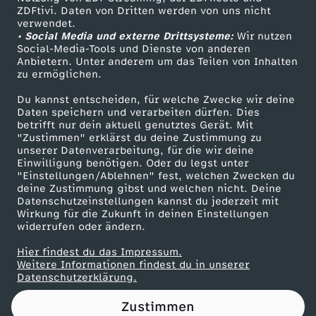
ZDFtivi. Daten von Dritten werden von uns nicht
S
Das ZDF
verwendet.
• Social Media und externe Drittsysteme:
Wir nutzen
ZDF Unternehmen
k
Social-Media-Tools und Dienste von anderen
Anbietern. Unter anderem um das Teilen von Inhalten
Karriere
zu ermöglichen.
i
Presseportal
Du kannst entscheiden, für welche Zwecke wir deine
ZDF goes Schule
Daten speichern und verarbeiten dürfen. Dies
H
betrifft nur dein aktuell genutztes Gerät. Mit
Werbefernsehen
"Zustimmen" erklärst du deine Zustimmung zu
a
unserer Datenverarbeitung, für die wir deine
Mainzelmännchen
Einwilligung benötigen. Oder du legst unter
"Einstellungen/Ablehnen" fest, welchen Zwecken du
l
deine Zustimmung gibst und welchen nicht. Deine
Datenschutzeinstellungen kannst du jederzeit mit
Wirkung für die Zukunft in deinen Einstellungen
f
widerrufen oder ändern.
p
Hier findest du das Impressum.
Partner
Weitere Informationen findest du in unserer
Datenschutzerklärung.
i
Zustimmen