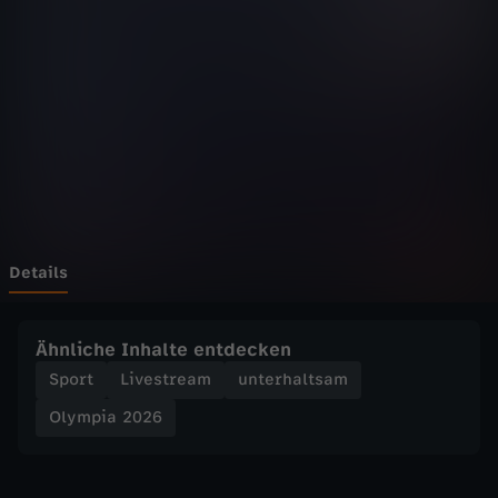
2
0
2
6
-
S
Details
o
Ähnliche Inhalte entdecken
f
Sport
Livestream
unterhaltsam
Olympia 2026
u
n