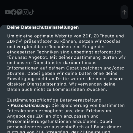
u
s
Deine Datenschutzeinstellungen
cmp-dialog-description
Um dir eine optimale Website von ZDF, ZDFheute und
t
ZDFtivi präsentieren zu können, setzen wir Cookies
und vergleichbare Techniken ein. Einige der
eingesetzten Techniken sind unbedingt erforderlich
e
für unser Angebot. Mit deiner Zustimmung dürfen wir
Mehr ZDF
Service
und unsere Dienstleister darüber hinaus
r
Informationen auf deinem Gerät speichern und/oder
ZDF-Apps
ZDFmitreden
abrufen. Dabei geben wir deine Daten ohne deine
Einwilligung nicht an Dritte weiter, die nicht unsere
:
Smart TV
Kontakt zum ZDF
direkten Dienstleister sind. Wir verwenden deine
Daten auch nicht zu kommerziellen Zwecken.
ZDFtext
Tickets
"
Zustimmungspflichtige Datenverarbeitung
Livestreams
Zuschauerservice
• Personalisierung:
Die Speicherung von bestimmten
W
Sendungen A-Z
Hilfe
Interaktionen ermöglicht uns, dein Erlebnis im
Angebot des ZDF an dich anzupassen und
TV-Programm
Personalisierungsfunktionen anzubieten. Dabei
a
personalisieren wir ausschließlich auf Basis deiner
Nutzung von ZDF Streaming, der ZDFheute und