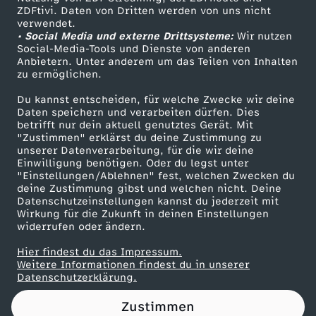
ZDFtivi. Daten von Dritten werden von uns nicht
s
Das ZDF
verwendet.
• Social Media und externe Drittsysteme:
Wir nutzen
ZDF Unternehmen
m
Social-Media-Tools und Dienste von anderen
Anbietern. Unter anderem um das Teilen von Inhalten
Karriere
zu ermöglichen.
ö
Presseportal
Du kannst entscheiden, für welche Zwecke wir deine
ZDF goes Schule
Daten speichern und verarbeiten dürfen. Dies
c
betrifft nur dein aktuell genutztes Gerät. Mit
Werbefernsehen
"Zustimmen" erklärst du deine Zustimmung zu
h
unserer Datenverarbeitung, für die wir deine
Mainzelmännchen
Einwilligung benötigen. Oder du legst unter
"Einstellungen/Ablehnen" fest, welchen Zwecken du
t
deine Zustimmung gibst und welchen nicht. Deine
Datenschutzeinstellungen kannst du jederzeit mit
Wirkung für die Zukunft in deinen Einstellungen
e
widerrufen oder ändern.
d
Hier findest du das Impressum.
Partner
Weitere Informationen findest du in unserer
Datenschutzerklärung.
a
Zustimmen