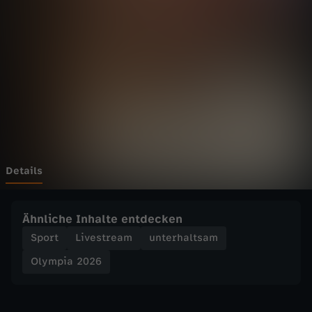
2
0
2
6
-
A
Details
r
Ähnliche Inhalte entdecken
m
Sport
Livestream
unterhaltsam
Olympia 2026
b
r