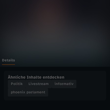
p
a
r
l
a
m
Details
e
Ähnliche Inhalte entdecken
n
Politik
Livestream
informativ
phoenix parlament
t
-