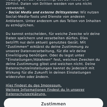
ZDFtivi. Daten von Dritten werden von uns nicht
i
Das ZDF
verwendet.
• Social Media und externe Drittsysteme:
Wir nutzen
ZDF Unternehmen
t
Social-Media-Tools und Dienste von anderen
Anbietern. Unter anderem um das Teilen von Inhalten
Karriere
zu ermöglichen.
e
Presseportal
Du kannst entscheiden, für welche Zwecke wir deine
ZDF goes Schule
Daten speichern und verarbeiten dürfen. Dies
r
betrifft nur dein aktuell genutztes Gerät. Mit
Werbefernsehen
"Zustimmen" erklärst du deine Zustimmung zu
b
unserer Datenverarbeitung, für die wir deine
Mainzelmännchen
Einwilligung benötigen. Oder du legst unter
"Einstellungen/Ablehnen" fest, welchen Zwecken du
e
deine Zustimmung gibst und welchen nicht. Deine
Datenschutzeinstellungen kannst du jederzeit mit
Wirkung für die Zukunft in deinen Einstellungen
r
widerrufen oder ändern.
t
Hier findest du das Impressum.
Partner
Weitere Informationen findest du in unserer
Datenschutzerklärung.
r
Zustimmen