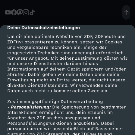
A
F
Deine Datenschutzeinstellungen
cmp-dialog-description
Um dir eine optimale Website von ZDF, ZDFheute und
D
ZDFtivi präsentieren zu können, setzen wir Cookies
und vergleichbare Techniken ein. Einige der
eingesetzten Techniken sind unbedingt erforderlich
w
für unser Angebot. Mit deiner Zustimmung dürfen wir
Mehr ZDF
Service
und unsere Dienstleister darüber hinaus
i
Informationen auf deinem Gerät speichern und/oder
ZDF-Apps
ZDFmitreden
abrufen. Dabei geben wir deine Daten ohne deine
Einwilligung nicht an Dritte weiter, die nicht unsere
l
Smart TV
Kontakt zum ZDF
direkten Dienstleister sind. Wir verwenden deine
Daten auch nicht zu kommerziellen Zwecken.
ZDFtext
Tickets
l
Zustimmungspflichtige Datenverarbeitung
Livestreams
Zuschauerservice
• Personalisierung:
Die Speicherung von bestimmten
W
Sendungen A-Z
Hilfe
Interaktionen ermöglicht uns, dein Erlebnis im
Angebot des ZDF an dich anzupassen und
TV-Programm
Personalisierungsfunktionen anzubieten. Dabei
e
personalisieren wir ausschließlich auf Basis deiner
Nutzung von ZDF Streaming, der ZDFheute und