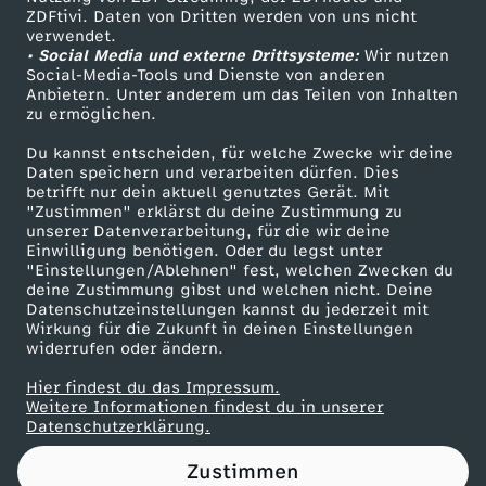
ZDFtivi. Daten von Dritten werden von uns nicht
o
Das ZDF
verwendet.
• Social Media und externe Drittsysteme:
Wir nutzen
ZDF Unternehmen
g
Social-Media-Tools und Dienste von anderen
Anbietern. Unter anderem um das Teilen von Inhalten
Karriere
zu ermöglichen.
r
Presseportal
Du kannst entscheiden, für welche Zwecke wir deine
ZDF goes Schule
Daten speichern und verarbeiten dürfen. Dies
a
betrifft nur dein aktuell genutztes Gerät. Mit
Werbefernsehen
"Zustimmen" erklärst du deine Zustimmung zu
m
unserer Datenverarbeitung, für die wir deine
Mainzelmännchen
Einwilligung benötigen. Oder du legst unter
"Einstellungen/Ablehnen" fest, welchen Zwecken du
m
deine Zustimmung gibst und welchen nicht. Deine
Datenschutzeinstellungen kannst du jederzeit mit
Wirkung für die Zukunft in deinen Einstellungen
N
widerrufen oder ändern.
a
Hier findest du das Impressum.
Partner
Weitere Informationen findest du in unserer
Datenschutzerklärung.
t
Zustimmen