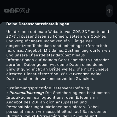
A
k
Deine Datenschutzeinstellungen
cmp-dialog-description
Um dir eine optimale Website von ZDF, ZDFheute und
t
ZDFtivi präsentieren zu können, setzen wir Cookies
und vergleichbare Techniken ein. Einige der
eingesetzten Techniken sind unbedingt erforderlich
i
für unser Angebot. Mit deiner Zustimmung dürfen wir
Mehr ZDF
Service
und unsere Dienstleister darüber hinaus
o
Informationen auf deinem Gerät speichern und/oder
ZDF-Apps
ZDFmitreden
abrufen. Dabei geben wir deine Daten ohne deine
Einwilligung nicht an Dritte weiter, die nicht unsere
n
Smart TV
Kontakt zum ZDF
direkten Dienstleister sind. Wir verwenden deine
Daten auch nicht zu kommerziellen Zwecken.
ZDFtext
Tickets
s
Zustimmungspflichtige Datenverarbeitung
Livestreams
Zuschauerservice
• Personalisierung:
Die Speicherung von bestimmten
p
Sendungen A-Z
Hilfe
Interaktionen ermöglicht uns, dein Erlebnis im
Angebot des ZDF an dich anzupassen und
TV-Programm
Personalisierungsfunktionen anzubieten. Dabei
r
personalisieren wir ausschließlich auf Basis deiner
Nutzung von ZDF Streaming, der ZDFheute und