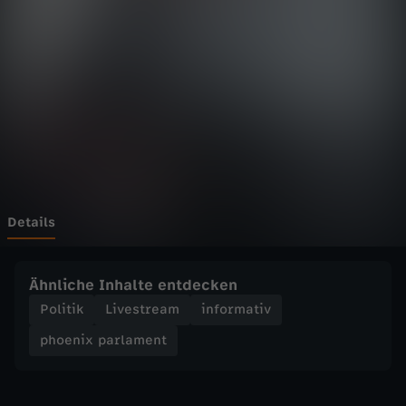
p
a
r
l
a
m
Details
e
Ähnliche Inhalte entdecken
n
Politik
Livestream
informativ
phoenix parlament
t
-