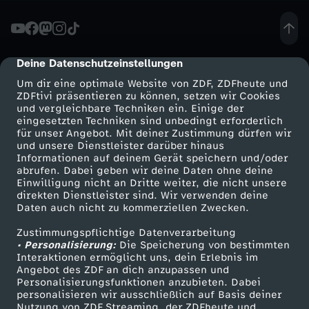
A
u
Deine Datenschutzeinstellungen
cmp-dialog-description
Um dir eine optimale Website von ZDF, ZDFheute und
f
ZDFtivi präsentieren zu können, setzen wir Cookies
und vergleichbare Techniken ein. Einige der
eingesetzten Techniken sind unbedingt erforderlich
a
für unser Angebot. Mit deiner Zustimmung dürfen wir
Mehr ZDF
Service
und unsere Dienstleister darüber hinaus
r
Informationen auf deinem Gerät speichern und/oder
ZDF-Apps
ZDFmitreden
abrufen. Dabei geben wir deine Daten ohne deine
Einwilligung nicht an Dritte weiter, die nicht unsere
b
Smart TV
Kontakt zum ZDF
direkten Dienstleister sind. Wir verwenden deine
Daten auch nicht zu kommerziellen Zwecken.
ZDFtext
Tickets
e
Zustimmungspflichtige Datenverarbeitung
Livestreams
Zuschauerservice
• Personalisierung:
Die Speicherung von bestimmten
i
Sendungen A-Z
Hilfe
Interaktionen ermöglicht uns, dein Erlebnis im
Angebot des ZDF an dich anzupassen und
TV-Programm
Personalisierungsfunktionen anzubieten. Dabei
t
personalisieren wir ausschließlich auf Basis deiner
Nutzung von ZDF Streaming, der ZDFheute und