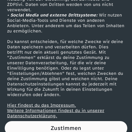
ZDFtivi. Daten von Dritten werden von uns nicht
u
Das ZDF
verwendet.
• Social Media und externe Drittsysteme:
Wir nutzen
ZDF Unternehmen
n
Social-Media-Tools und Dienste von anderen
Anbietern. Unter anderem um das Teilen von Inhalten
Karriere
zu ermöglichen.
g
Presseportal
Du kannst entscheiden, für welche Zwecke wir deine
ZDF goes Schule
Daten speichern und verarbeiten dürfen. Dies
T
betrifft nur dein aktuell genutztes Gerät. Mit
Werbefernsehen
"Zustimmen" erklärst du deine Zustimmung zu
e
unserer Datenverarbeitung, für die wir deine
Mainzelmännchen
Einwilligung benötigen. Oder du legst unter
"Einstellungen/Ablehnen" fest, welchen Zwecken du
r
deine Zustimmung gibst und welchen nicht. Deine
Datenschutzeinstellungen kannst du jederzeit mit
Wirkung für die Zukunft in deinen Einstellungen
r
widerrufen oder ändern.
o
Hier findest du das Impressum.
Partner
Weitere Informationen findest du in unserer
Datenschutzerklärung.
r
Zustimmen