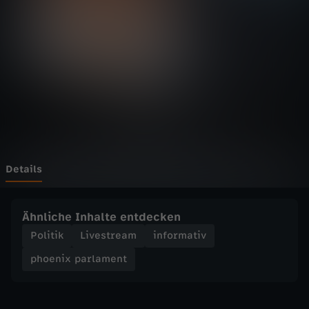
p
a
r
l
a
m
Details
e
Ähnliche Inhalte entdecken
n
Politik
Livestream
informativ
phoenix parlament
t
-