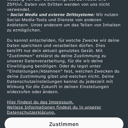
ZDFtivi. Daten von Dritten werden von uns nicht
e
Das ZDF
verwendet.
• Social Media und externe Drittsysteme:
Wir nutzen
ZDF Unternehmen
u
Social-Media-Tools und Dienste von anderen
Anbietern. Unter anderem um das Teilen von Inhalten
Karriere
zu ermöglichen.
e
Presseportal
Du kannst entscheiden, für welche Zwecke wir deine
ZDF goes Schule
Daten speichern und verarbeiten dürfen. Dies
r
betrifft nur dein aktuell genutztes Gerät. Mit
Werbefernsehen
"Zustimmen" erklärst du deine Zustimmung zu
b
unserer Datenverarbeitung, für die wir deine
Mainzelmännchen
Einwilligung benötigen. Oder du legst unter
"Einstellungen/Ablehnen" fest, welchen Zwecken du
a
deine Zustimmung gibst und welchen nicht. Deine
Datenschutzeinstellungen kannst du jederzeit mit
Wirkung für die Zukunft in deinen Einstellungen
r
widerrufen oder ändern.
e
Hier findest du das Impressum.
Partner
Weitere Informationen findest du in unserer
Datenschutzerklärung.
r
Zustimmen