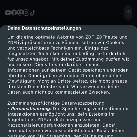
A
u
Deine Datenschutzeinstellungen
cmp-dialog-description
Um dir eine optimale Website von ZDF, ZDFheute und
s
ZDFtivi präsentieren zu können, setzen wir Cookies
und vergleichbare Techniken ein. Einige der
eingesetzten Techniken sind unbedingt erforderlich
b
für unser Angebot. Mit deiner Zustimmung dürfen wir
Mehr ZDF
Service
und unsere Dienstleister darüber hinaus
a
Informationen auf deinem Gerät speichern und/oder
ZDF-Apps
ZDFmitreden
abrufen. Dabei geben wir deine Daten ohne deine
Einwilligung nicht an Dritte weiter, die nicht unsere
u
Smart TV
Kontakt zum ZDF
direkten Dienstleister sind. Wir verwenden deine
Daten auch nicht zu kommerziellen Zwecken.
ZDFtext
Tickets
e
Zustimmungspflichtige Datenverarbeitung
Livestreams
Zuschauerservice
• Personalisierung:
Die Speicherung von bestimmten
r
Sendungen A-Z
Hilfe
Interaktionen ermöglicht uns, dein Erlebnis im
Angebot des ZDF an dich anzupassen und
TV-Programm
Personalisierungsfunktionen anzubieten. Dabei
n
personalisieren wir ausschließlich auf Basis deiner
Nutzung von ZDF Streaming, der ZDFheute und