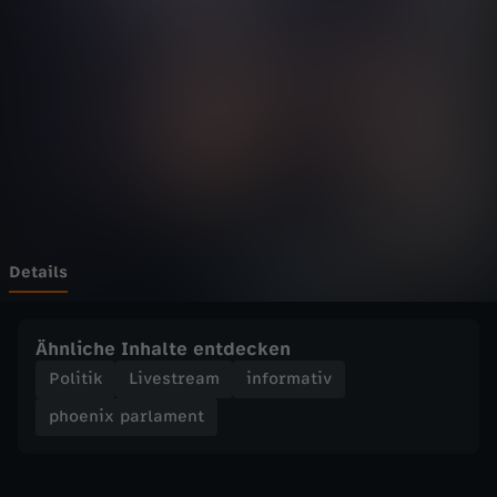
p
a
r
l
a
m
Details
e
Ähnliche Inhalte entdecken
n
Politik
Livestream
informativ
phoenix parlament
t
-