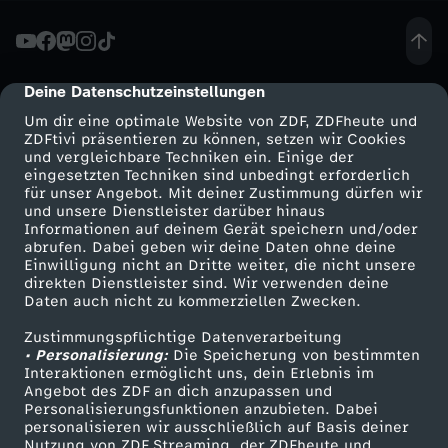
D
e
Deine Datenschutzeinstellungen
cmp-dialog-description
Um dir eine optimale Website von ZDF, ZDFheute und
b
ZDFtivi präsentieren zu können, setzen wir Cookies
und vergleichbare Techniken ein. Einige der
eingesetzten Techniken sind unbedingt erforderlich
a
für unser Angebot. Mit deiner Zustimmung dürfen wir
Mehr ZDF
Service
und unsere Dienstleister darüber hinaus
t
Informationen auf deinem Gerät speichern und/oder
ZDF-Apps
ZDFmitreden
abrufen. Dabei geben wir deine Daten ohne deine
Einwilligung nicht an Dritte weiter, die nicht unsere
t
Smart TV
Kontakt zum ZDF
direkten Dienstleister sind. Wir verwenden deine
Daten auch nicht zu kommerziellen Zwecken.
ZDFtext
Tickets
e
Zustimmungspflichtige Datenverarbeitung
Livestreams
Zuschauerservice
• Personalisierung:
Die Speicherung von bestimmten
z
Sendungen A-Z
Hilfe
Interaktionen ermöglicht uns, dein Erlebnis im
Angebot des ZDF an dich anzupassen und
TV-Programm
Personalisierungsfunktionen anzubieten. Dabei
u
personalisieren wir ausschließlich auf Basis deiner
Nutzung von ZDF Streaming, der ZDFheute und