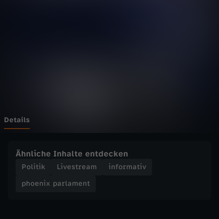
p
a
r
l
a
m
Details
e
Ähnliche Inhalte entdecken
n
Politik
Livestream
informativ
phoenix parlament
t
-