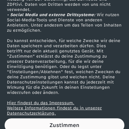
ZDFtivi. Daten von Dritten werden von uns nicht
E
Das ZDF
verwendet.
• Social Media und externe Drittsysteme:
Wir nutzen
ZDF Unternehmen
U
Social-Media-Tools und Dienste von anderen
Anbietern. Unter anderem um das Teilen von Inhalten
Karriere
zu ermöglichen.
-
Presseportal
Du kannst entscheiden, für welche Zwecke wir deine
ZDF goes Schule
Daten speichern und verarbeiten dürfen. Dies
L
betrifft nur dein aktuell genutztes Gerät. Mit
Werbefernsehen
"Zustimmen" erklärst du deine Zustimmung zu
u
unserer Datenverarbeitung, für die wir deine
Mainzelmännchen
Einwilligung benötigen. Oder du legst unter
"Einstellungen/Ablehnen" fest, welchen Zwecken du
f
deine Zustimmung gibst und welchen nicht. Deine
Datenschutzeinstellungen kannst du jederzeit mit
Wirkung für die Zukunft in deinen Einstellungen
t
widerrufen oder ändern.
r
Hier findest du das Impressum.
Partner
Weitere Informationen findest du in unserer
Datenschutzerklärung.
a
Zustimmen