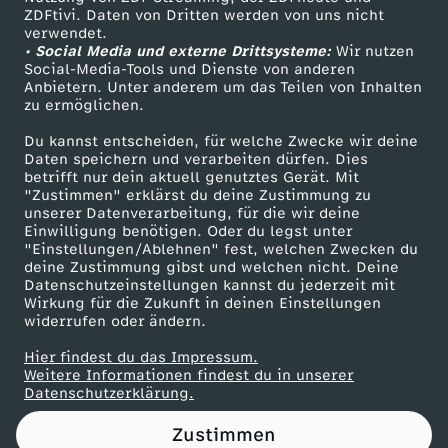
ZDFtivi. Daten von Dritten werden von uns nicht
s
Das ZDF
verwendet.
• Social Media und externe Drittsysteme:
Wir nutzen
ZDF Unternehmen
p
Social-Media-Tools und Dienste von anderen
Anbietern. Unter anderem um das Teilen von Inhalten
Karriere
zu ermöglichen.
i
Presseportal
Du kannst entscheiden, für welche Zwecke wir deine
ZDF goes Schule
Daten speichern und verarbeiten dürfen. Dies
t
betrifft nur dein aktuell genutztes Gerät. Mit
Werbefernsehen
"Zustimmen" erklärst du deine Zustimmung zu
z
unserer Datenverarbeitung, für die wir deine
Mainzelmännchen
Einwilligung benötigen. Oder du legst unter
"Einstellungen/Ablehnen" fest, welchen Zwecken du
e
deine Zustimmung gibst und welchen nicht. Deine
Datenschutzeinstellungen kannst du jederzeit mit
Wirkung für die Zukunft in deinen Einstellungen
n
widerrufen oder ändern.
u
Hier findest du das Impressum.
Partner
Weitere Informationen findest du in unserer
Datenschutzerklärung.
.
Zustimmen