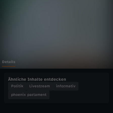
p
a
r
l
a
m
Details
e
Ähnliche Inhalte entdecken
n
Politik
Livestream
informativ
phoenix parlament
t
-