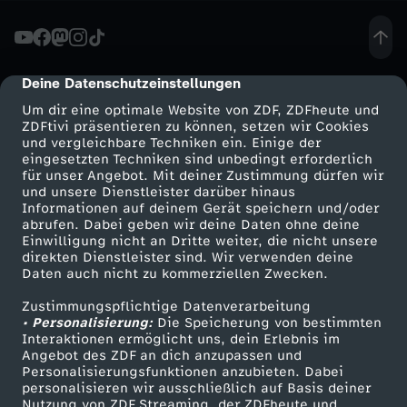
F
r
Deine Datenschutzeinstellungen
cmp-dialog-description
Um dir eine optimale Website von ZDF, ZDFheute und
a
ZDFtivi präsentieren zu können, setzen wir Cookies
und vergleichbare Techniken ein. Einige der
eingesetzten Techniken sind unbedingt erforderlich
k
für unser Angebot. Mit deiner Zustimmung dürfen wir
Mehr ZDF
Service
und unsere Dienstleister darüber hinaus
t
Informationen auf deinem Gerät speichern und/oder
ZDF-Apps
ZDFmitreden
abrufen. Dabei geben wir deine Daten ohne deine
Einwilligung nicht an Dritte weiter, die nicht unsere
i
Smart TV
Kontakt zum ZDF
direkten Dienstleister sind. Wir verwenden deine
Daten auch nicht zu kommerziellen Zwecken.
ZDFtext
Tickets
o
Zustimmungspflichtige Datenverarbeitung
Livestreams
Zuschauerservice
• Personalisierung:
Die Speicherung von bestimmten
n
Sendungen A-Z
Hilfe
Interaktionen ermöglicht uns, dein Erlebnis im
Angebot des ZDF an dich anzupassen und
TV-Programm
Personalisierungsfunktionen anzubieten. Dabei
s
personalisieren wir ausschließlich auf Basis deiner
Nutzung von ZDF Streaming, der ZDFheute und