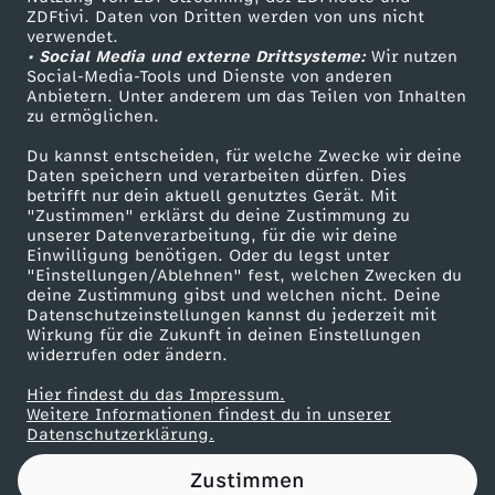
ZDFtivi. Daten von Dritten werden von uns nicht
p
Das ZDF
verwendet.
• Social Media und externe Drittsysteme:
Wir nutzen
ZDF Unternehmen
a
Social-Media-Tools und Dienste von anderen
Anbietern. Unter anderem um das Teilen von Inhalten
Karriere
zu ermöglichen.
m
Presseportal
Du kannst entscheiden, für welche Zwecke wir deine
ZDF goes Schule
Daten speichern und verarbeiten dürfen. Dies
u
betrifft nur dein aktuell genutztes Gerät. Mit
Werbefernsehen
"Zustimmen" erklärst du deine Zustimmung zu
s
unserer Datenverarbeitung, für die wir deine
Mainzelmännchen
Einwilligung benötigen. Oder du legst unter
"Einstellungen/Ablehnen" fest, welchen Zwecken du
s
deine Zustimmung gibst und welchen nicht. Deine
Datenschutzeinstellungen kannst du jederzeit mit
Wirkung für die Zukunft in deinen Einstellungen
"
widerrufen oder ändern.
S
Hier findest du das Impressum.
Partner
Weitere Informationen findest du in unserer
Datenschutzerklärung.
p
Zustimmen