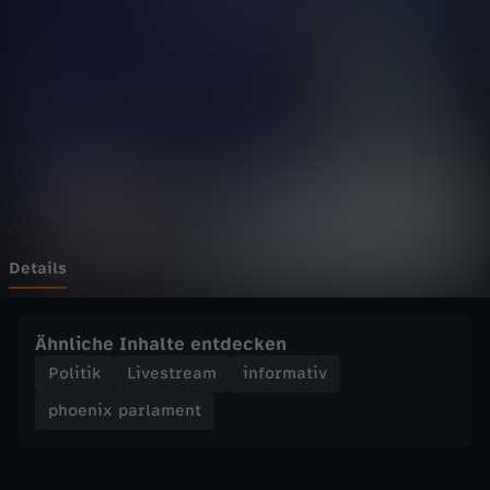
p
a
r
l
a
m
Details
e
Ähnliche Inhalte entdecken
n
Politik
Livestream
informativ
phoenix parlament
t
-