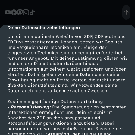
M
e
Deine Datenschutzeinstellungen
cmp-dialog-description
Um dir eine optimale Website von ZDF, ZDFheute und
r
ZDFtivi präsentieren zu können, setzen wir Cookies
und vergleichbare Techniken ein. Einige der
eingesetzten Techniken sind unbedingt erforderlich
z
für unser Angebot. Mit deiner Zustimmung dürfen wir
Mehr ZDF
Service
und unsere Dienstleister darüber hinaus
:
Informationen auf deinem Gerät speichern und/oder
ZDF-Apps
ZDFmitreden
abrufen. Dabei geben wir deine Daten ohne deine
Einwilligung nicht an Dritte weiter, die nicht unsere
E
Smart TV
Kontakt zum ZDF
direkten Dienstleister sind. Wir verwenden deine
Daten auch nicht zu kommerziellen Zwecken.
ZDFtext
Tickets
u
Zustimmungspflichtige Datenverarbeitung
Livestreams
Zuschauerservice
• Personalisierung:
Die Speicherung von bestimmten
r
Sendungen A-Z
Hilfe
Interaktionen ermöglicht uns, dein Erlebnis im
Angebot des ZDF an dich anzupassen und
TV-Programm
Personalisierungsfunktionen anzubieten. Dabei
o
personalisieren wir ausschließlich auf Basis deiner
Nutzung von ZDF Streaming, der ZDFheute und