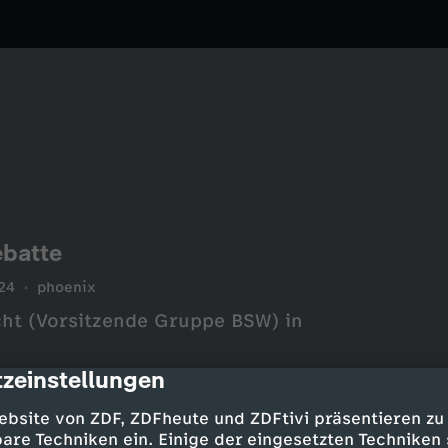
ebatte
24
phoenix
ht (Vorsitzende Gruppe BSW) in
zeinstellungen
cription
ebsite von ZDF, ZDFheute und ZDFtivi präsentieren zu
are Techniken ein. Einige der eingesetzten Techniken