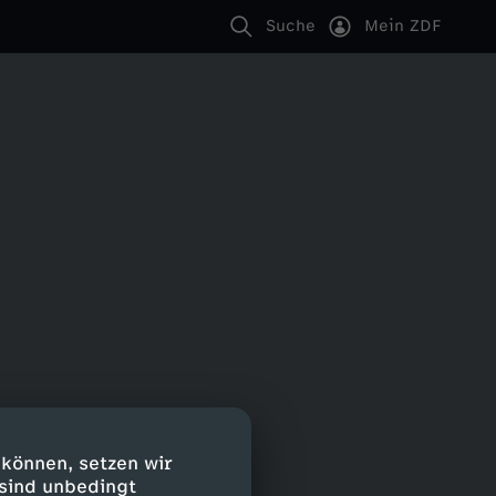
Suche
Mein ZDF
 können, setzen wir
 sind unbedingt