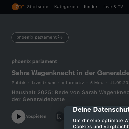
Startseite
Kategorien
Kinder
Live & TV
phoenix parlament
phoenix parlament
Sahra Wagenknecht in der Generald
Politik
Livestream
informativ
5 Min.
11.09.20
Haushalt 2025: Rede von Sarah Wagenknec
der Generaldebatte
Deine Datenschut
cmp-dialog-des
Abspielen
Um dir eine optimale W
Cookies und vergleichb