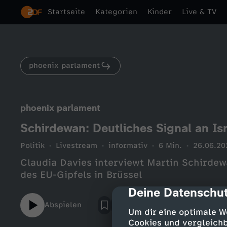
Startseite
Kategorien
Kinder
Live & TV
phoenix parlament
phoenix parlament
Schirdewan: Deutliches Signal an I
Politik
Livestream
informativ
6 Min.
26.06.20
Claudia Davies interviewt Martin Schirde
des EU-Gipfels in Brüssel
Deine Datenschut
cmp-dialog-des
Abspielen
Um dir eine optimale W
Cookies und vergleichb