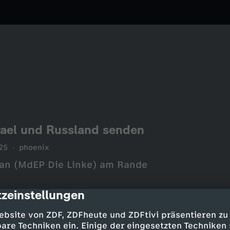
srael und Russland senden
25
phoenix
wan (MdEP Die Linke) am Rande
zeinstellungen
cription
ebsite von ZDF, ZDFheute und ZDFtivi präsentieren zu
are Techniken ein. Einige der eingesetzten Techniken