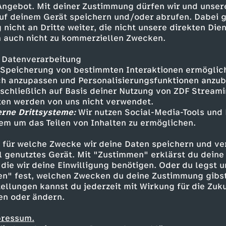
 Angebot. Mit deiner Zustimmung dürfen wir und unser
uf deinem Gerät speichern und/oder abrufen. Dabei 
 nicht an Dritte weiter, die nicht unsere direkten Dien
 auch nicht zu kommerziellen Zwecken.
 Datenverarbeitung
Speicherung von bestimmten Interaktionen ermöglicht
h anzupassen und Personalisierungsfunktionen anzub
sschließlich auf Basis deiner Nutzung von ZDF Stream
tten werden von uns nicht verwendet.
erne Drittsysteme:
Wir nutzen Social-Media-Tools und
em um das Teilen von Inhalten zu ermöglichen.
Inhalte entdecken
 für welche Zwecke wir deine Daten speichern und ver
estream
informativ
phoenix parlament
ell genutztes Gerät. Mit "Zustimmen" erklärst du dein
die wir deine Einwilligung benötigen. Oder du legst u
en" fest, welchen Zwecken du deine Zustimmung gibst
ellungen kannst du jederzeit mit Wirkung für die Zuku
en oder ändern.
pressum.