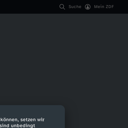
Suche
Mein ZDF
 können, setzen wir
 sind unbedingt