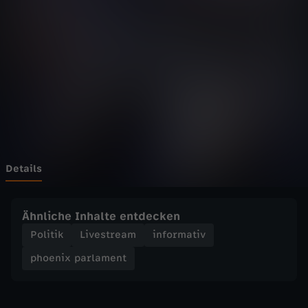
p
a
r
l
a
m
Details
e
Ähnliche Inhalte entdecken
n
Politik
Livestream
informativ
phoenix parlament
t
-