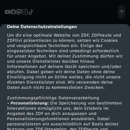
S
i
Deine Datenschutzeinstellungen
cmp-dialog-description
Um dir eine optimale Website von ZDF, ZDFheute und
c
ZDFtivi präsentieren zu können, setzen wir Cookies
und vergleichbare Techniken ein. Einige der
eingesetzten Techniken sind unbedingt erforderlich
h
für unser Angebot. Mit deiner Zustimmung dürfen wir
Mehr ZDF
Service
und unsere Dienstleister darüber hinaus
e
Informationen auf deinem Gerät speichern und/oder
ZDF-Apps
ZDFmitreden
abrufen. Dabei geben wir deine Daten ohne deine
Einwilligung nicht an Dritte weiter, die nicht unsere
r
Smart TV
Kontakt zum ZDF
direkten Dienstleister sind. Wir verwenden deine
Daten auch nicht zu kommerziellen Zwecken.
ZDFtext
Tickets
u
Zustimmungspflichtige Datenverarbeitung
Livestreams
Zuschauerservice
• Personalisierung:
Die Speicherung von bestimmten
n
Sendungen A-Z
Hilfe
Interaktionen ermöglicht uns, dein Erlebnis im
Angebot des ZDF an dich anzupassen und
TV-Programm
Personalisierungsfunktionen anzubieten. Dabei
g
personalisieren wir ausschließlich auf Basis deiner
Nutzung von ZDF Streaming, der ZDFheute und