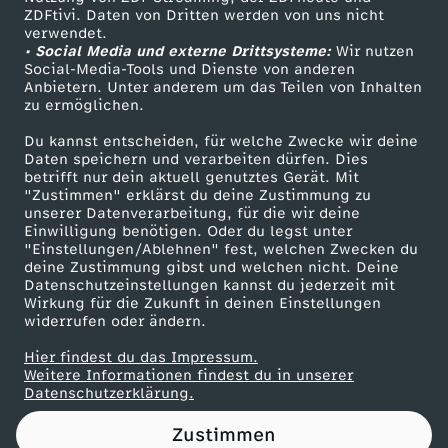
ZDFtivi. Daten von Dritten werden von uns nicht
d
Das ZDF
verwendet.
• Social Media und externe Drittsysteme:
Wir nutzen
ZDF Unternehmen
e
Social-Media-Tools und Dienste von anderen
Anbietern. Unter anderem um das Teilen von Inhalten
Karriere
zu ermöglichen.
r
Presseportal
Du kannst entscheiden, für welche Zwecke wir deine
ZDF goes Schule
Daten speichern und verarbeiten dürfen. Dies
A
betrifft nur dein aktuell genutztes Gerät. Mit
Werbefernsehen
"Zustimmen" erklärst du deine Zustimmung zu
r
unserer Datenverarbeitung, für die wir deine
Mainzelmännchen
Einwilligung benötigen. Oder du legst unter
"Einstellungen/Ablehnen" fest, welchen Zwecken du
z
deine Zustimmung gibst und welchen nicht. Deine
Datenschutzeinstellungen kannst du jederzeit mit
Wirkung für die Zukunft in deinen Einstellungen
n
widerrufen oder ändern.
e
Hier findest du das Impressum.
Partner
Weitere Informationen findest du in unserer
Datenschutzerklärung.
i
Zustimmen