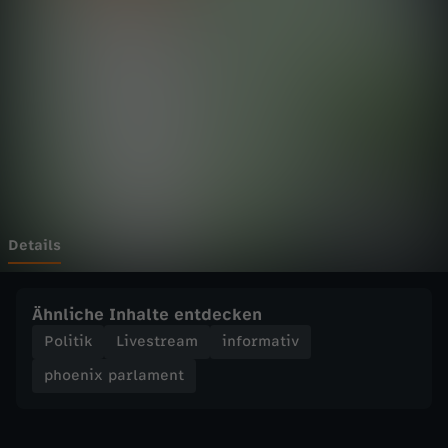
p
a
r
l
a
m
Details
e
Ähnliche Inhalte entdecken
n
Politik
Livestream
informativ
phoenix parlament
t
-