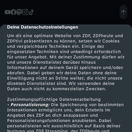
U
k
Deine Datenschutzeinstellungen
cmp-dialog-description
Um dir eine optimale Website von ZDF, ZDFheute und
r
ZDFtivi präsentieren zu können, setzen wir Cookies
und vergleichbare Techniken ein. Einige der
eingesetzten Techniken sind unbedingt erforderlich
a
für unser Angebot. Mit deiner Zustimmung dürfen wir
Mehr ZDF
Service
und unsere Dienstleister darüber hinaus
i
Informationen auf deinem Gerät speichern und/oder
ZDF-Apps
ZDFmitreden
abrufen. Dabei geben wir deine Daten ohne deine
Einwilligung nicht an Dritte weiter, die nicht unsere
n
Smart TV
Kontakt zum ZDF
direkten Dienstleister sind. Wir verwenden deine
Daten auch nicht zu kommerziellen Zwecken.
ZDFtext
Tickets
e
Zustimmungspflichtige Datenverarbeitung
Livestreams
Zuschauerservice
• Personalisierung:
Die Speicherung von bestimmten
h
Sendungen A-Z
Hilfe
Interaktionen ermöglicht uns, dein Erlebnis im
Angebot des ZDF an dich anzupassen und
TV-Programm
Personalisierungsfunktionen anzubieten. Dabei
i
personalisieren wir ausschließlich auf Basis deiner
Nutzung von ZDF Streaming, der ZDFheute und