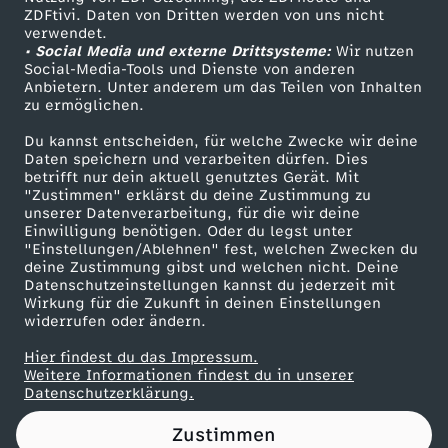
ZDFtivi. Daten von Dritten werden von uns nicht
l
Das ZDF
verwendet.
• Social Media und externe Drittsysteme:
Wir nutzen
ZDF Unternehmen
f
Social-Media-Tools und Dienste von anderen
Anbietern. Unter anderem um das Teilen von Inhalten
Karriere
zu ermöglichen.
e
Presseportal
Du kannst entscheiden, für welche Zwecke wir deine
ZDF goes Schule
Daten speichern und verarbeiten dürfen. Dies
u
betrifft nur dein aktuell genutztes Gerät. Mit
Werbefernsehen
"Zustimmen" erklärst du deine Zustimmung zu
n
unserer Datenverarbeitung, für die wir deine
Mainzelmännchen
Einwilligung benötigen. Oder du legst unter
"Einstellungen/Ablehnen" fest, welchen Zwecken du
d
deine Zustimmung gibst und welchen nicht. Deine
Datenschutzeinstellungen kannst du jederzeit mit
Wirkung für die Zukunft in deinen Einstellungen
N
widerrufen oder ändern.
a
Hier findest du das Impressum.
Partner
Weitere Informationen findest du in unserer
Datenschutzerklärung.
h
Zustimmen