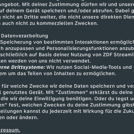
stattfindende feierliche
 Angebot. Mit deiner Zustimmung dürfen wir und unser
uf deinem Gerät speichern und/oder abrufen. Dabei 
 nicht an Dritte weiter, die nicht unsere direkten Dien
 auch nicht zu kommerziellen Zwecken.
 Datenverarbeitung
Speicherung von bestimmten Interaktionen ermöglicht
h anzupassen und Personalisierungsfunktionen anzub
sschließlich auf Basis deiner Nutzung von ZDF Stream
tten werden von uns nicht verwendet.
erne Drittsysteme:
Wir nutzen Social-Media-Tools und
em um das Teilen von Inhalten zu ermöglichen.
Inhalte entdecken
 für welche Zwecke wir deine Daten speichern und ver
estream
kreativ
Tage der deutschsprachigen
ell genutztes Gerät. Mit "Zustimmen" erklärst du dein
die wir deine Einwilligung benötigen. Oder du legst u
en" fest, welchen Zwecken du deine Zustimmung gibst
ellungen kannst du jederzeit mit Wirkung für die Zuku
en oder ändern.
pressum.