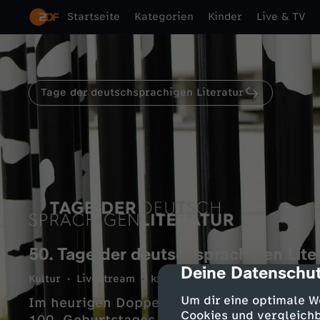
Startseite
Kategorien
Kinder
Live & TV
Tage der deutschsprachigen Literatur
50. Tage der deutschsprachigen Liter
Deine Datenschut
cmp-dialog-des
Kultur
Livestream
kreativ
73 Min.
24.06.2026
Um dir eine optimale W
Im heurigen Doppel-Jubiläumsjahr überträ
Cookies und vergleichb