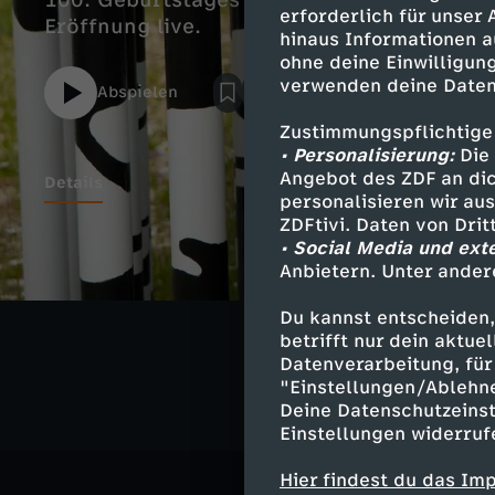
100. Geburtstages von Ingeborg Bachmann 
erforderlich für unser
Eröffnung live.
hinaus Informationen a
ohne deine Einwilligung
verwenden deine Daten
Abspielen
Zustimmungspflichtige
• Personalisierung:
Die 
Angebot des ZDF an dic
Details
personalisieren wir au
ZDFtivi. Daten von Dri
• Social Media und ext
Anbietern. Unter ander
Ähnliche 
Du kannst entscheiden,
Kultur
Liv
betrifft nur dein aktu
Datenverarbeitung, für 
"Einstellungen/Ablehn
Deine Datenschutzeinst
Einstellungen widerruf
Hier findest du das Im