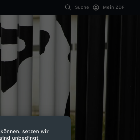
Suche
Mein ZDF
 können, setzen wir
 sind unbedingt