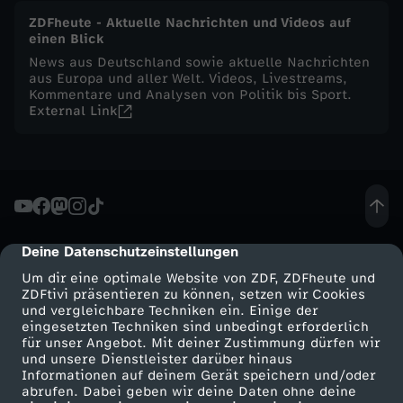
ZDFheute - Aktuelle Nachrichten und Videos auf
f
einen Blick
News aus Deutschland sowie aktuelle Nachrichten
e
aus Europa und aller Welt. Videos, Livestreams,
Kommentare und Analysen von Politik bis Sport.
External Link
s
t
y
l
Deine Datenschutzeinstellungen
cmp-dialog-description
Um dir eine optimale Website von ZDF, ZDFheute und
e
ZDFtivi präsentieren zu können, setzen wir Cookies
und vergleichbare Techniken ein. Einige der
eingesetzten Techniken sind unbedingt erforderlich
-
für unser Angebot. Mit deiner Zustimmung dürfen wir
Mehr ZDF
Service
und unsere Dienstleister darüber hinaus
Informationen auf deinem Gerät speichern und/oder
T
ZDF-Apps
ZDFmitreden
abrufen. Dabei geben wir deine Daten ohne deine