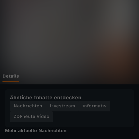
e
V
i
d
e
o
Details
-
Ähnliche Inhalte entdecken
"
Nachrichten
Livestream
informativ
ZDFheute Video
L
Mehr aktuelle Nachrichten
i