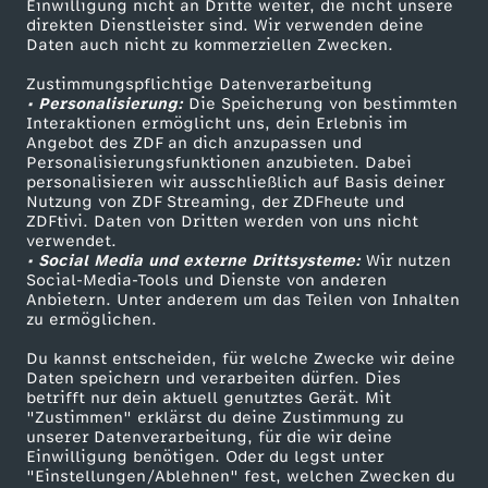
Einwilligung nicht an Dritte weiter, die nicht unsere
Smart TV
Kontakt zum ZDF
e
direkten Dienstleister sind. Wir verwenden deine
Daten auch nicht zu kommerziellen Zwecken.
ZDFtext
Tickets
i
Zustimmungspflichtige Datenverarbeitung
Livestreams
Zuschauerservice
• Personalisierung:
Die Speicherung von bestimmten
Sendungen A-Z
Hilfe
Interaktionen ermöglicht uns, dein Erlebnis im
l
Angebot des ZDF an dich anzupassen und
TV-Programm
Personalisierungsfunktionen anzubieten. Dabei
z
personalisieren wir ausschließlich auf Basis deiner
Nutzung von ZDF Streaming, der ZDFheute und
ZDFtivi. Daten von Dritten werden von uns nicht
e
Das ZDF
verwendet.
• Social Media und externe Drittsysteme:
Wir nutzen
ZDF Unternehmen
Social-Media-Tools und Dienste von anderen
i
Anbietern. Unter anderem um das Teilen von Inhalten
Karriere
zu ermöglichen.
t
Presseportal
Du kannst entscheiden, für welche Zwecke wir deine
ZDF goes Schule
Daten speichern und verarbeiten dürfen. Dies
"
betrifft nur dein aktuell genutztes Gerät. Mit
Werbefernsehen
"Zustimmen" erklärst du deine Zustimmung zu
unserer Datenverarbeitung, für die wir deine
u
Mainzelmännchen
Einwilligung benötigen. Oder du legst unter
"Einstellungen/Ablehnen" fest, welchen Zwecken du