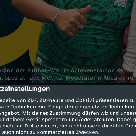
eginn der Fußball-WM im Aztekenstadion sendet
l spezial" aus Mexiko. Moderatorin Alica Jung
zeinstellungen
cription
gs in Mexiko Stadt, der vibrierenden Megacity
ebsite von ZDF, ZDFheute und ZDFtivi präsentieren zu
s.
are Techniken ein. Einige der eingesetzten Techniken
 Angebot. Mit deiner Zustimmung dürfen wir und unser
uf deinem Gerät speichern und/oder abrufen. Dabei 
t die Facetten der Stadt zwischen den zauberha
 nicht an Dritte weiter, die nicht unsere direkten Dien
und dem Zocalo, trifft Fußballfans aus aller We
 auch nicht zu kommerziellen Zwecken.