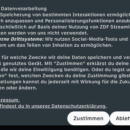
d geht kulinarische Abenteuer ein. Aber auch d
geberlandes kommen zur Sprache: die Gentrifi
 Datenverarbeitung
ions, die permanent zu Spannungen und Protes
Speicherung von bestimmten Interaktionen ermöglicht
elle, denen Hunderttausende Menschen zum Opf
h anzupassen und Personalisierungsfunktionen anzub
sschließlich auf Basis deiner Nutzung von ZDF Stream
nem weiteren Spielort, trifft Alica Jung Angehö
tten werden von uns nicht verwendet.
geht mit ihnen auf Spurensuche. Sie ist unter
erne Drittsysteme:
Wir nutzen Social-Media-Tools und
n der Polizei, die mit Robohunden und Drohne
em um das Teilen von Inhalten zu ermöglichen.
hützen sollen. Und sie trifft Mexikaner, die si
igentlich sicher ist für Fußballfans, aber nicht
 für welche Zwecke wir deine Daten speichern und ver
rung.
ell genutztes Gerät. Mit "Zustimmen" erklärst du dein
die wir deine Einwilligung benötigen. Oder du legst u
en" fest, welchen Zwecken du deine Zustimmung gibst
nen Blick über die Landesgrenzen hinaus: Mit 
ellungen kannst du jederzeit mit Wirkung für die Zuku
sind drei politisch, kulturell und gesellschaft
en oder ändern.
e Partner Gastgeber der WM.
pressum.
d die Sendung durch Analysen und Gespräche, 
findest du in unserer Datenschutzerklärung.
igen ZDF-Studioleiter Elmar Theveßen.
Zustimmen
Able