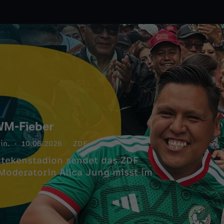
 WM-Fieber
in.
10.06.2026
ZDF
ztekenstadion sendet das ZDF
 Moderatorin Alica Jung misst im