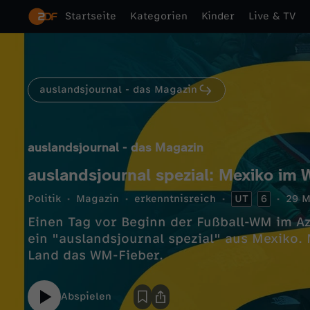
Startseite
Kategorien
Kinder
Live & TV
auslandsjournal - das Magazin
auslandsjournal - das Magazin
auslandsjournal spezial: Mexiko im
Politik
Magazin
erkenntnisreich
UT
6
29 M
Einen Tag vor Beginn der Fußball-WM im A
ein "auslandsjournal spezial" aus Mexiko.
Land das WM-Fieber.
Abspielen