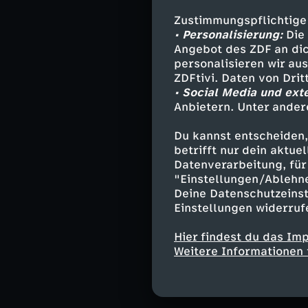
Trikot-Markt un
Seiten des Gast
Zustimmungspflichtige
Umfeld des Stad
• Personalisierung:
Die 
Gewalt der Kart
Angebot des ZDF an dic
personalisieren wir au
Guadalajara, ei
ZDFtivi. Daten von Dri
Vermissten und 
• Social Media und ext
Spezialeinheite
Anbietern. Unter ander
ihre Besucher sc
warum ihr Land e
Du kannst entscheiden,
eigene Bevölke
betrifft nur dein aktu
Datenverarbeitung, für 
"Einstellungen/Ablehn
Dazu gibt es ei
Deine Datenschutzeinst
und eben Mexiko 
Einstellungen widerruf
unterschiedlich
Hier findest du das Im
Abgerundet wir
Weitere Informationen 
mit dem zuständ