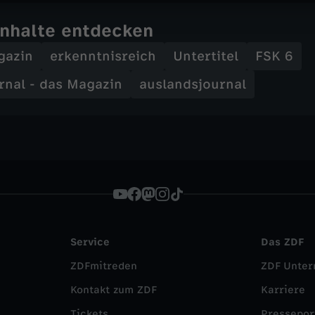
Inhalte entdecken
gazin
erkenntnisreich
Untertitel
FSK 6
rnal - das Magazin
auslandsjournal
Service
Das ZDF
ZDFmitreden
ZDF Unte
Kontakt zum ZDF
Karriere
Tickets
Pressepor