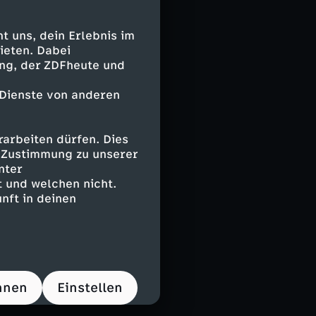
ie schwierigen
zierung im
ten führt. Die
 uns, dein Erlebnis im
er fallen. In
ieten. Dabei
ing, der ZDFheute und
rige von
wegs mit
 Dienste von anderen
n die WM und
ch fragen,
 für seine
arbeiten dürfen. Dies
e Zustimmung zu unserer
nter
 und welchen nicht.
den USA, Kanada
nft in deinen
lich sehr
unter anderen
hnen
Einstellen