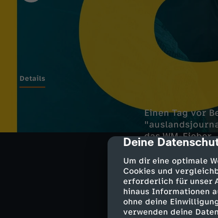
Details
Einen Tag vor B
"auslandsjourna
das WM-Fieber.
Deine Datenschut
cmp-dialog-des
Sie ist unterwe
Um dir eine optimale W
des WM-Auftakt
Cookies und vergleichb
erforderlich für unser
hinaus Informationen a
Alica Jung zeig
ohne deine Einwilligung
von Xochimilco 
verwenden deine Daten