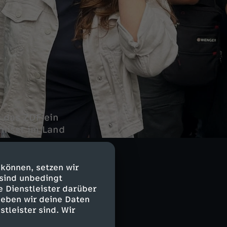
 das ZDF ein
 misst im Land
 und Gastgeberin
 können, setzen wir
 sind unbedingt
e Dienstleister darüber
geben wir deine Daten
ften Kanälen
stleister sind. Wir
lt auf dem