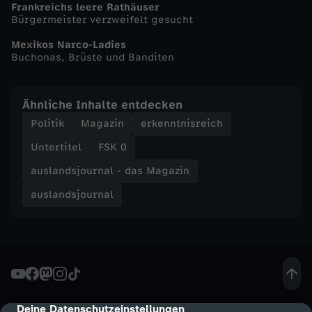
Frankreichs leere Rathäuser
Bürgermeister verzweifelt gesucht
a
Mexikos Narco-Ladies
s
Buchonas, Brüste und Banditen
M
Ähnliche Inhalte entdecken
Politik
Magazin
erkenntnisreich
a
Untertitel
FSK 0
g
auslandsjournal - das Magazin
a
auslandsjournal
z
i
n
Deine Datenschutzeinstellungen
cmp-dialog-description