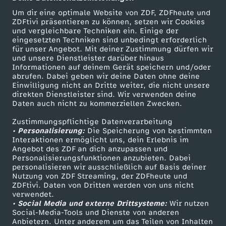
-
Um dir eine optimale Website von ZDF, ZDFheute und
ZDFtivi präsentieren zu können, setzen wir Cookies
und vergleichbare Techniken ein. Einige der
D
eingesetzten Techniken sind unbedingt erforderlich
für unser Angebot. Mit deiner Zustimmung dürfen wir
i
Mehr ZDF
Service
und unsere Dienstleister darüber hinaus
Informationen auf deinem Gerät speichern und/oder
ZDF-Apps
ZDFmitreden
abrufen. Dabei geben wir deine Daten ohne deine
e
Einwilligung nicht an Dritte weiter, die nicht unsere
Smart TV
Kontakt zum ZDF
direkten Dienstleister sind. Wir verwenden deine
Daten auch nicht zu kommerziellen Zwecken.
S
ZDFtext
Tickets
Zustimmungspflichtige Datenverarbeitung
Livestreams
Zuschauerservice
e
• Personalisierung:
Die Speicherung von bestimmten
Sendungen A-Z
Hilfe
Interaktionen ermöglicht uns, dein Erlebnis im
Angebot des ZDF an dich anzupassen und
n
TV-Programm
Personalisierungsfunktionen anzubieten. Dabei
personalisieren wir ausschließlich auf Basis deiner
Nutzung von ZDF Streaming, der ZDFheute und
d
ZDFtivi. Daten von Dritten werden von uns nicht
Das ZDF
verwendet.
u
• Social Media und externe Drittsysteme:
Wir nutzen
ZDF Unternehmen
Social-Media-Tools und Dienste von anderen
Anbietern. Unter anderem um das Teilen von Inhalten
Karriere