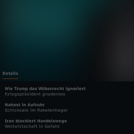
s
j
o
u
r
n
Details
a
Wie Trump das Völkerrecht ignoriert
Kriegspräsident gnadenlos
l
Nahost in Aufruhr
Schicksale im Raketenhagel
-
Iran blockiert Handelswege
Weltwirtschaft in Gefahr
d