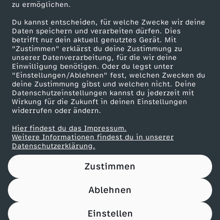
n
zu ermöglichen.
Presseportal
Du kannst entscheiden, für welche Zwecke wir deine
g
ZDF goes Schule
Daten speichern und verarbeiten dürfen. Dies
betrifft nur dein aktuell genutztes Gerät. Mit
Werbefernsehen
v
"Zustimmen" erklärst du deine Zustimmung zu
unserer Datenverarbeitung, für die wir deine
Mainzelmännchen
Einwilligung benötigen. Oder du legst unter
o
"Einstellungen/Ablehnen" fest, welchen Zwecken du
deine Zustimmung gibst und welchen nicht. Deine
Datenschutzeinstellungen kannst du jederzeit mit
m
Wirkung für die Zukunft in deinen Einstellungen
widerrufen oder ändern.
1
Hier findest du das Impressum.
Partner
Weitere Informationen findest du in unserer
1
Datenschutzerklärung.
Zustimmen
.
Ablehnen
M
Nutzungsbedingungen
Datenschutz
Datenschutz-Einstellungen
Impressum
Einstellen
ä