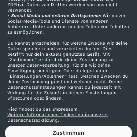
ZDFtivi. Daten von Dritten werden von uns nicht
n
Das ZDF
verwendet.
• Social Media und externe Drittsysteme:
Wir nutzen
ZDF Unternehmen
s
Social-Media-Tools und Dienste von anderen
Anbietern. Unter anderem um das Teilen von Inhalten
Karriere
zu ermöglichen.
t
Presseportal
Du kannst entscheiden, für welche Zwecke wir deine
ZDF goes Schule
Daten speichern und verarbeiten dürfen. Dies
-
betrifft nur dein aktuell genutztes Gerät. Mit
Werbefernsehen
"Zustimmen" erklärst du deine Zustimmung zu
B
unserer Datenverarbeitung, für die wir deine
Mainzelmännchen
Einwilligung benötigen. Oder du legst unter
"Einstellungen/Ablehnen" fest, welchen Zwecken du
e
deine Zustimmung gibst und welchen nicht. Deine
Datenschutzeinstellungen kannst du jederzeit mit
Wirkung für die Zukunft in deinen Einstellungen
r
widerrufen oder ändern.
l
Hier findest du das Impressum.
Partner
Weitere Informationen findest du in unserer
Datenschutzerklärung.
i
Zustimmen