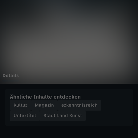
n
Wechseln zu: ZDFheute
d
K
u
n
s
Details
t
Ähnliche Inhalte entdecken
-
Kultur
Magazin
erkenntnisreich
Untertitel
Stadt Land Kunst
S
t