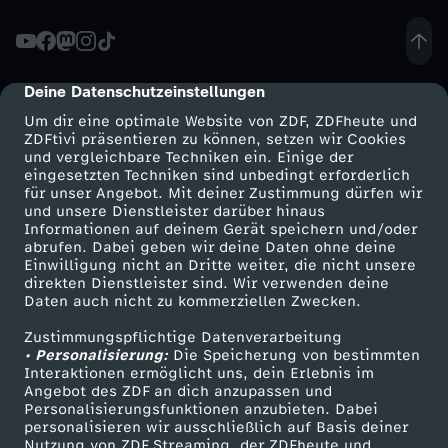
a
d
Deine Datenschutzeinstellungen
cmp-dialog-description
Um dir eine optimale Website von ZDF, ZDFheute und
t
ZDFtivi präsentieren zu können, setzen wir Cookies
und vergleichbare Techniken ein. Einige der
eingesetzten Techniken sind unbedingt erforderlich
L
für unser Angebot. Mit deiner Zustimmung dürfen wir
Mehr ZDF
Service
und unsere Dienstleister darüber hinaus
a
Informationen auf deinem Gerät speichern und/oder
ZDF-Apps
ZDFmitreden
abrufen. Dabei geben wir deine Daten ohne deine
Einwilligung nicht an Dritte weiter, die nicht unsere
n
Smart TV
Kontakt zum ZDF
direkten Dienstleister sind. Wir verwenden deine
Daten auch nicht zu kommerziellen Zwecken.
ZDFtext
Tickets
d
Zustimmungspflichtige Datenverarbeitung
Livestreams
Zuschauerservice
• Personalisierung:
Die Speicherung von bestimmten
K
Sendungen A-Z
Hilfe
Interaktionen ermöglicht uns, dein Erlebnis im
Angebot des ZDF an dich anzupassen und
TV-Programm
Personalisierungsfunktionen anzubieten. Dabei
u
personalisieren wir ausschließlich auf Basis deiner
Nutzung von ZDF Streaming, der ZDFheute und