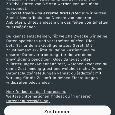
ZDFtivi. Daten von Dritten werden von uns nicht
A
Das ZDF
verwendet.
• Social Media und externe Drittsysteme:
Wir nutzen
ZDF Unternehmen
u
Social-Media-Tools und Dienste von anderen
Anbietern. Unter anderem um das Teilen von Inhalten
Karriere
zu ermöglichen.
g
Presseportal
Du kannst entscheiden, für welche Zwecke wir deine
ZDF goes Schule
Daten speichern und verarbeiten dürfen. Dies
e
betrifft nur dein aktuell genutztes Gerät. Mit
Werbefernsehen
"Zustimmen" erklärst du deine Zustimmung zu
n
unserer Datenverarbeitung, für die wir deine
Mainzelmännchen
Einwilligung benötigen. Oder du legst unter
"Einstellungen/Ablehnen" fest, welchen Zwecken du
-
deine Zustimmung gibst und welchen nicht. Deine
Datenschutzeinstellungen kannst du jederzeit mit
Wirkung für die Zukunft in deinen Einstellungen
B
widerrufen oder ändern.
a
Hier findest du das Impressum.
Partner
Weitere Informationen findest du in unserer
Datenschutzerklärung.
n
Zustimmen