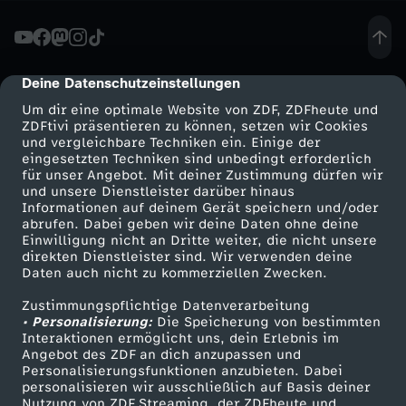
i
t
Deine Datenschutzeinstellungen
cmp-dialog-description
Um dir eine optimale Website von ZDF, ZDFheute und
o
ZDFtivi präsentieren zu können, setzen wir Cookies
und vergleichbare Techniken ein. Einige der
eingesetzten Techniken sind unbedingt erforderlich
f
für unser Angebot. Mit deiner Zustimmung dürfen wir
Mehr ZDF
Service
und unsere Dienstleister darüber hinaus
f
Informationen auf deinem Gerät speichern und/oder
ZDF-Apps
ZDFmitreden
abrufen. Dabei geben wir deine Daten ohne deine
Einwilligung nicht an Dritte weiter, die nicht unsere
e
Smart TV
Kontakt zum ZDF
direkten Dienstleister sind. Wir verwenden deine
Daten auch nicht zu kommerziellen Zwecken.
ZDFtext
Tickets
n
Zustimmungspflichtige Datenverarbeitung
Livestreams
Zuschauerservice
• Personalisierung:
Die Speicherung von bestimmten
e
Sendungen A-Z
Hilfe
Interaktionen ermöglicht uns, dein Erlebnis im
Angebot des ZDF an dich anzupassen und
TV-Programm
Personalisierungsfunktionen anzubieten. Dabei
n
personalisieren wir ausschließlich auf Basis deiner
Nutzung von ZDF Streaming, der ZDFheute und