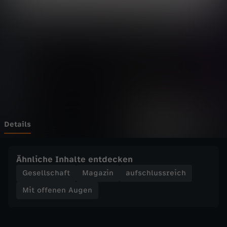
n
e
n
A
u
g
Details
e
Ähnliche Inhalte entdecken
n
Gesellschaft
Magazin
aufschlussreich
Mit offenen Augen
-
M