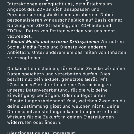
Sendungen A-Z
Hilfe
Interaktionen ermöglicht uns, dein Erlebnis im
o
Angebot des ZDF an dich anzupassen und
TV-Programm
Personalisierungsfunktionen anzubieten. Dabei
f
personalisieren wir ausschließlich auf Basis deiner
Nutzung von ZDF Streaming, der ZDFheute und
ZDFtivi. Daten von Dritten werden von uns nicht
i
Das ZDF
verwendet.
• Social Media und externe Drittsysteme:
Wir nutzen
ZDF Unternehmen
Social-Media-Tools und Dienste von anderen
t
Anbietern. Unter anderem um das Teilen von Inhalten
Karriere
zu ermöglichen.
i
Presseportal
Du kannst entscheiden, für welche Zwecke wir deine
ZDF goes Schule
Daten speichern und verarbeiten dürfen. Dies
e
betrifft nur dein aktuell genutztes Gerät. Mit
Werbefernsehen
"Zustimmen" erklärst du deine Zustimmung zu
unserer Datenverarbeitung, für die wir deine
r
Mainzelmännchen
Einwilligung benötigen. Oder du legst unter
"Einstellungen/Ablehnen" fest, welchen Zwecken du
t
deine Zustimmung gibst und welchen nicht. Deine
Datenschutzeinstellungen kannst du jederzeit mit
Wirkung für die Zukunft in deinen Einstellungen
,
widerrufen oder ändern.
Hier findest du das Impressum.