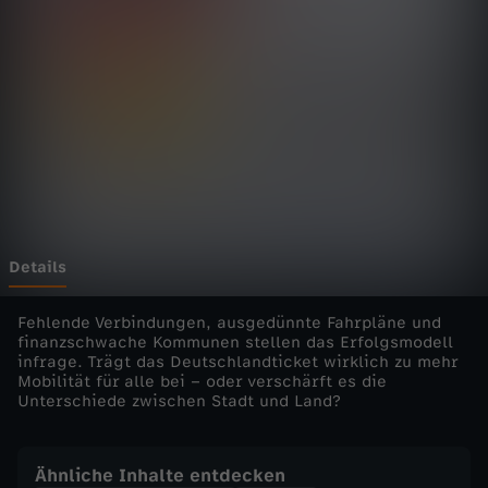
-
d
a
s
M
a
Details
g
Fehlende Verbindungen, ausgedünnte Fahrpläne und
finanzschwache Kommunen stellen das Erfolgsmodell
infrage. Trägt das Deutschlandticket wirklich zu mehr
a
Mobilität für alle bei – oder verschärft es die
Unterschiede zwischen Stadt und Land?
z
i
Ähnliche Inhalte entdecken