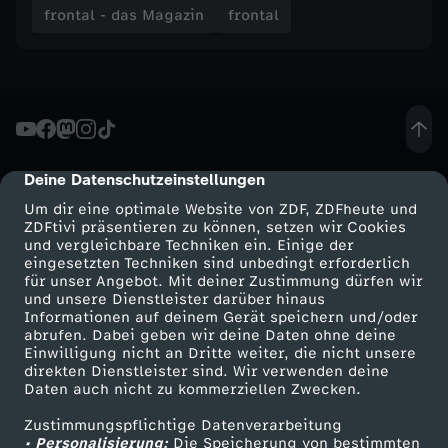
frontal - das Magazin
frontal
n
-
S
t
Deine Datenschutzeinstellungen
cmp-dialog-description
Um dir eine optimale Website von ZDF, ZDFheute und
a
ZDFtivi präsentieren zu können, setzen wir Cookies
und vergleichbare Techniken ein. Einige der
eingesetzten Techniken sind unbedingt erforderlich
d
für unser Angebot. Mit deiner Zustimmung dürfen wir
Mehr ZDF
Service
und unsere Dienstleister darüber hinaus
Informationen auf deinem Gerät speichern und/oder
t
ZDF-Apps
ZDFmitreden
abrufen. Dabei geben wir deine Daten ohne deine
Einwilligung nicht an Dritte weiter, die nicht unsere
Smart TV
Kontakt zum ZDF
p
direkten Dienstleister sind. Wir verwenden deine
Daten auch nicht zu kommerziellen Zwecken.
ZDFtext
Tickets
r
Zustimmungspflichtige Datenverarbeitung
Livestreams
Zuschauerservice
• Personalisierung:
Die Speicherung von bestimmten