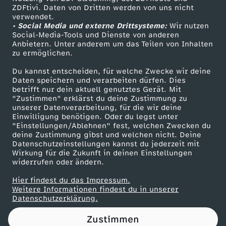
ZDFtivi. Daten von Dritten werden von uns nicht
r
Das ZDF
verwendet.
• Social Media und externe Drittsysteme:
Wir nutzen
ZDF Unternehmen
i
Social-Media-Tools und Dienste von anderen
Anbietern. Unter anderem um das Teilen von Inhalten
Karriere
zu ermöglichen.
e
Presseportal
Du kannst entscheiden, für welche Zwecke wir deine
ZDF goes Schule
Daten speichern und verarbeiten dürfen. Dies
d
betrifft nur dein aktuell genutztes Gerät. Mit
Werbefernsehen
"Zustimmen" erklärst du deine Zustimmung zu
r
unserer Datenverarbeitung, für die wir deine
Mainzelmännchen
Einwilligung benötigen. Oder du legst unter
"Einstellungen/Ablehnen" fest, welchen Zwecken du
i
deine Zustimmung gibst und welchen nicht. Deine
Datenschutzeinstellungen kannst du jederzeit mit
Wirkung für die Zukunft in deinen Einstellungen
c
widerrufen oder ändern.
h
Hier findest du das Impressum.
Partner
Weitere Informationen findest du in unserer
Datenschutzerklärung.
f
Zustimmen