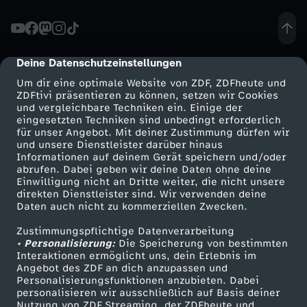
r
e
Deine Datenschutzeinstellungen
cmp-dialog-description
Um dir eine optimale Website von ZDF, ZDFheute und
:
ZDFtivi präsentieren zu können, setzen wir Cookies
und vergleichbare Techniken ein. Einige der
eingesetzten Techniken sind unbedingt erforderlich
T
für unser Angebot. Mit deiner Zustimmung dürfen wir
Mehr ZDF
Service
und unsere Dienstleister darüber hinaus
o
Informationen auf deinem Gerät speichern und/oder
ZDF-Apps
ZDFmitreden
abrufen. Dabei geben wir deine Daten ohne deine
Einwilligung nicht an Dritte weiter, die nicht unsere
l
Smart TV
Kontakt zum ZDF
direkten Dienstleister sind. Wir verwenden deine
Daten auch nicht zu kommerziellen Zwecken.
ZDFtext
Tickets
l
Zustimmungspflichtige Datenverarbeitung
Livestreams
Zuschauerservice
• Personalisierung:
Die Speicherung von bestimmten
!
Sendungen A-Z
Hilfe
Interaktionen ermöglicht uns, dein Erlebnis im
Angebot des ZDF an dich anzupassen und
TV-Programm
Personalisierungsfunktionen anzubieten. Dabei
F
personalisieren wir ausschließlich auf Basis deiner
Nutzung von ZDF Streaming, der ZDFheute und