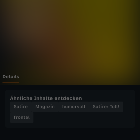
T
o
l
l
!
-
Details
S
Ähnliche Inhalte entdecken
a
Satire
Magazin
humorvoll
Satire: Toll!
frontal
t
i