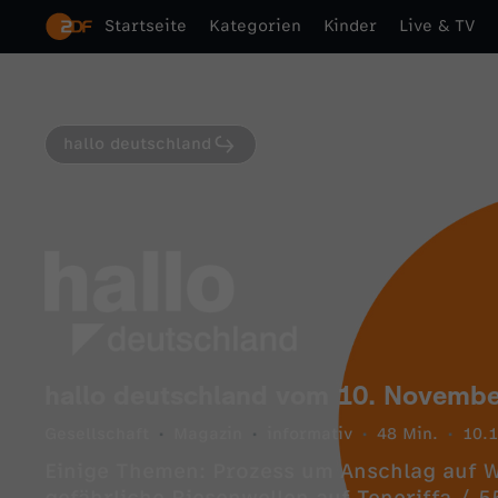
Startseite
Kategorien
Kinder
Live & TV
hallo deutschland
hallo deutschland vom 10. Novembe
Gesellschaft
Magazin
informativ
48 Min.
10.
Einige Themen: Prozess um Anschlag auf 