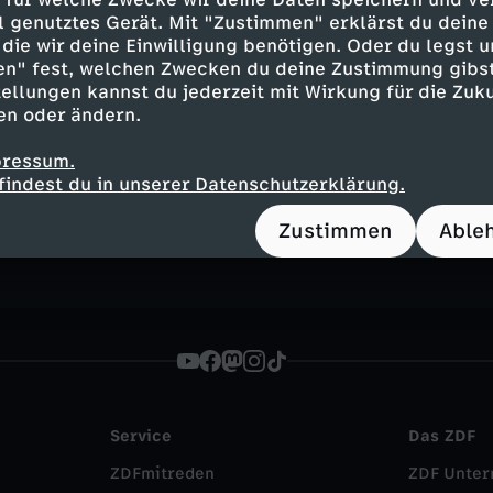
ell genutztes Gerät. Mit "Zustimmen" erklärst du dein
e
die wir deine Einwilligung benötigen. Oder du legst u
en" fest, welchen Zwecken du deine Zustimmung gibst
ellungen kannst du jederzeit mit Wirkung für die Zuku
en oder ändern.
Inhalte entdecken
pressum.
findest du in unserer Datenschutzerklärung.
t
Magazin
informativ
hallo deutschland
Zustimmen
Able
Service
Das ZDF
ZDFmitreden
ZDF Unte