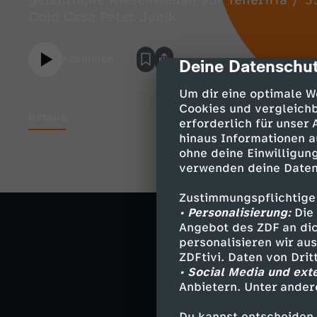
gefährliche Riesenwellen auf Teneriffa / 
Cold Case Peter Janik
Abspielen
Deine Datenschut
cmp-dialog-des
Um dir eine optimale W
Cookies und vergleichb
Details
erforderlich für unser
hinaus Informationen a
ohne deine Einwilligung
Weihnachtsmark
verwenden deine Daten
Todesfahrer vo
Zustimmungspflichtige
• Personalisierung:
Die 
Jan Josef Lief
Angebot des ZDF an dic
Dreharbeiten f
personalisieren wir au
ZDFtivi. Daten von Dri
55 Jahre deutsc
• Social Media und ext
ADAC baut Heli
Anbietern. Unter ander
Du kannst entscheiden,