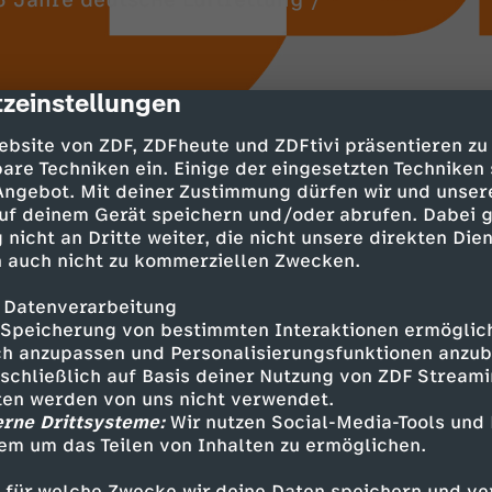
55 Jahre deutsche Luftrettung /
zeinstellungen
cription
ebsite von ZDF, ZDFheute und ZDFtivi präsentieren zu
are Techniken ein. Einige der eingesetzten Techniken
 Angebot. Mit deiner Zustimmung dürfen wir und unser
uf deinem Gerät speichern und/oder abrufen. Dabei 
 nicht an Dritte weiter, die nicht unsere direkten Dien
t-Prozess beginnt
 auch nicht zu kommerziellen Zwecken.
n Magdeburg vor Gericht
 Datenverarbeitung
Speicherung von bestimmten Interaktionen ermöglicht
ers kann auch Kommissar
h anzupassen und Personalisierungsfunktionen anzub
ür ZDF-Krimi in Hamburg
sschließlich auf Basis deiner Nutzung von ZDF Stream
tten werden von uns nicht verwendet.
he Luftrettung
erne Drittsysteme:
Wir nutzen Social-Media-Tools und
kopter-Netz auf
em um das Teilen von Inhalten zu ermöglichen.
 für welche Zwecke wir deine Daten speichern und ver