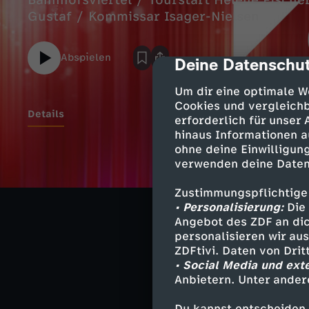
Bahnhofsviertel / Tourstart Helene Fischer
Gustaf / Kommissar Isager-Nielsen
Abspielen
Deine Datenschut
cmp-dialog-des
Um dir eine optimale W
Cookies und vergleichb
Details
erforderlich für unser
hinaus Informationen a
ohne deine Einwilligung
Zwischen Droge
verwenden deine Daten
Im Frankfurter 
Zustimmungspflichtige
• Personalisierung:
Die 
Helene Fischer 
Angebot des ZDF an dic
Großer Auftakt 
personalisieren wir au
ZDFtivi. Daten von Dri
50 Jahre: Schwe
• Social Media und ext
Ehejubiläum: Si
Anbietern. Unter ander
Du kannst entscheiden,