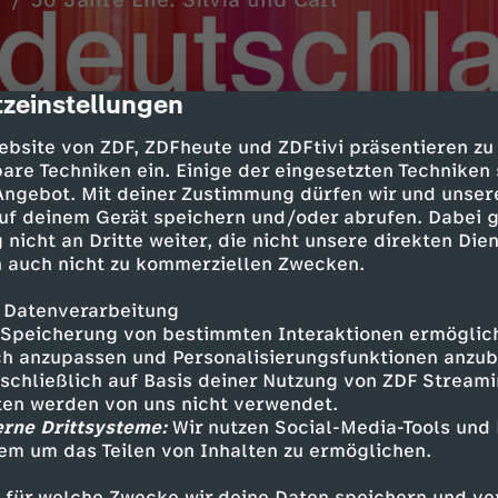
 / 50 Jahre Ehe: Silvia und Carl
zeinstellungen
cription
ebsite von ZDF, ZDFheute und ZDFtivi präsentieren zu
are Techniken ein. Einige der eingesetzten Techniken
 Angebot. Mit deiner Zustimmung dürfen wir und unser
uf deinem Gerät speichern und/oder abrufen. Dabei 
 nicht an Dritte weiter, die nicht unsere direkten Dien
nelend und Edel-Bars
 auch nicht zu kommerziellen Zwecken.
Bahnhofsviertel
 Datenverarbeitung
Speicherung von bestimmten Interaktionen ermöglicht
ist wieder auf Tour
h anzupassen und Personalisierungsfunktionen anzub
in Dresden
sschließlich auf Basis deiner Nutzung von ZDF Stream
tten werden von uns nicht verwendet.
den feiert Königspaar
erne Drittsysteme:
Wir nutzen Social-Media-Tools und
lvia und Carl Gustaf
em um das Teilen von Inhalten zu ermöglichen.
 für welche Zwecke wir deine Daten speichern und ver