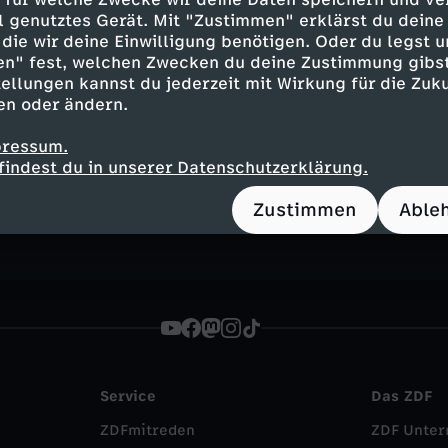
ell genutztes Gerät. Mit "Zustimmen" erklärst du dein
ronewald
die wir deine Einwilligung benötigen. Oder du legst u
en" fest, welchen Zwecken du deine Zustimmung gibst
ellungen kannst du jederzeit mit Wirkung für die Zuku
en oder ändern.
Inhalte entdecken
pressum.
findest du in unserer Datenschutzerklärung.
t
Magazin
hintergründig
hallo deutschlan
Zustimmen
Able
Service
Das ZDF
ZDFmitreden
ZDF Unte