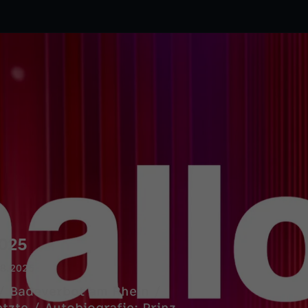
2025
08.2025
 / Badeverbot am Rhein /