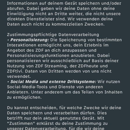
Informationen auf deinem Gerät speichern und/oder
s
ZDF-Apps
ZDFmitreden
abrufen. Dabei geben wir deine Daten ohne deine
Einwilligung nicht an Dritte weiter, die nicht unsere
Smart TV
Kontakt zum ZDF
direkten Dienstleister sind. Wir verwenden deine
c
Daten auch nicht zu kommerziellen Zwecken.
ZDFtext
Tickets
h
Zustimmungspflichtige Datenverarbeitung
Livestreams
Zuschauerservice
• Personalisierung:
Die Speicherung von bestimmten
Sendungen A-Z
Hilfe
Interaktionen ermöglicht uns, dein Erlebnis im
l
Angebot des ZDF an dich anzupassen und
TV-Programm
Personalisierungsfunktionen anzubieten. Dabei
personalisieren wir ausschließlich auf Basis deiner
a
Nutzung von ZDF Streaming, der ZDFheute und
ZDFtivi. Daten von Dritten werden von uns nicht
Das ZDF
n
verwendet.
• Social Media und externe Drittsysteme:
Wir nutzen
ZDF Unternehmen
Social-Media-Tools und Dienste von anderen
d
Anbietern. Unter anderem um das Teilen von Inhalten
Karriere
zu ermöglichen.
Presseportal
v
Du kannst entscheiden, für welche Zwecke wir deine
ZDF goes Schule
Daten speichern und verarbeiten dürfen. Dies
o
betrifft nur dein aktuell genutztes Gerät. Mit
Werbefernsehen
"Zustimmen" erklärst du deine Zustimmung zu
unserer Datenverarbeitung, für die wir deine
Mainzelmännchen