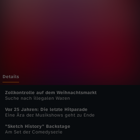
u
t
s
c
h
l
Details
a
Zollkontrolle auf dem Weihnachtsmarkt
Suche nach illegalen Waren
n
Vor 25 Jahren: Die letzte Hitparade
Eine Ära der Musikshows geht zu Ende
d
"Sketch History" Backstage
Am Set der Comedyserie
-