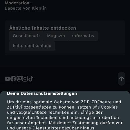
Moderation:
Babette von Kienlin
h
a
Ähnliche Inhalte entdecken
Gesellschaft
Magazin
informativ
l
hallo deutschland
l
o
d
Deine Datenschutzeinstellungen
cmp-dialog-description
e
Um dir eine optimale Website von ZDF, ZDFheute und
ZDFtivi präsentieren zu können, setzen wir Cookies
u
und vergleichbare Techniken ein. Einige der
eingesetzten Techniken sind unbedingt erforderlich
t
für unser Angebot. Mit deiner Zustimmung dürfen wir
Mehr ZDF
Service
und unsere Dienstleister darüber hinaus