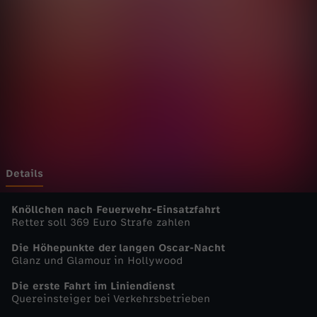
u
t
s
c
h
l
Details
a
Knöllchen nach Feuerwehr-Einsatzfahrt
Retter soll 369 Euro Strafe zahlen
n
Die Höhepunkte der langen Oscar-Nacht
Glanz und Glamour in Hollywood
d
Die erste Fahrt im Liniendienst
Quereinsteiger bei Verkehrsbetrieben
-