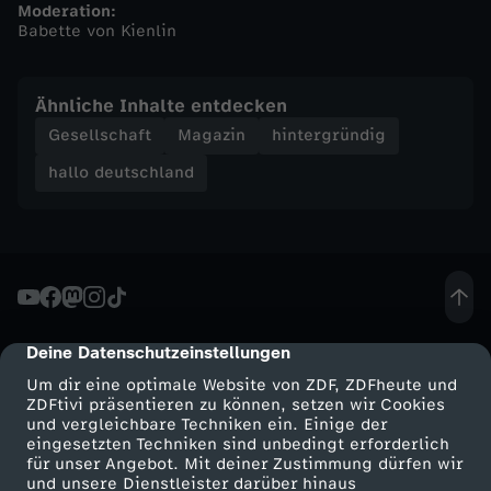
Moderation:
Babette von Kienlin
h
a
Ähnliche Inhalte entdecken
Gesellschaft
Magazin
hintergründig
l
hallo deutschland
l
o
d
Deine Datenschutzeinstellungen
cmp-dialog-description
e
Um dir eine optimale Website von ZDF, ZDFheute und
ZDFtivi präsentieren zu können, setzen wir Cookies
u
und vergleichbare Techniken ein. Einige der
eingesetzten Techniken sind unbedingt erforderlich
t
für unser Angebot. Mit deiner Zustimmung dürfen wir
Mehr ZDF
Service
und unsere Dienstleister darüber hinaus