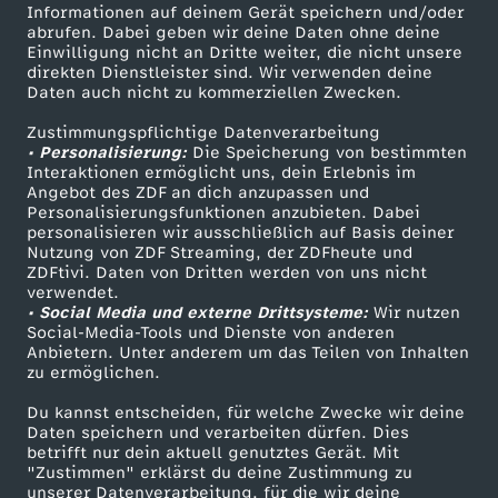
Informationen auf deinem Gerät speichern und/oder
s
ZDF-Apps
ZDFmitreden
abrufen. Dabei geben wir deine Daten ohne deine
Einwilligung nicht an Dritte weiter, die nicht unsere
Smart TV
Kontakt zum ZDF
direkten Dienstleister sind. Wir verwenden deine
c
Daten auch nicht zu kommerziellen Zwecken.
ZDFtext
Tickets
h
Zustimmungspflichtige Datenverarbeitung
Livestreams
Zuschauerservice
• Personalisierung:
Die Speicherung von bestimmten
Sendungen A-Z
Hilfe
Interaktionen ermöglicht uns, dein Erlebnis im
l
Angebot des ZDF an dich anzupassen und
TV-Programm
Personalisierungsfunktionen anzubieten. Dabei
personalisieren wir ausschließlich auf Basis deiner
a
Nutzung von ZDF Streaming, der ZDFheute und
ZDFtivi. Daten von Dritten werden von uns nicht
Das ZDF
n
verwendet.
• Social Media und externe Drittsysteme:
Wir nutzen
ZDF Unternehmen
Social-Media-Tools und Dienste von anderen
d
Anbietern. Unter anderem um das Teilen von Inhalten
Karriere
zu ermöglichen.
Presseportal
v
Du kannst entscheiden, für welche Zwecke wir deine
ZDF goes Schule
Daten speichern und verarbeiten dürfen. Dies
o
betrifft nur dein aktuell genutztes Gerät. Mit
Werbefernsehen
"Zustimmen" erklärst du deine Zustimmung zu
unserer Datenverarbeitung, für die wir deine
Mainzelmännchen