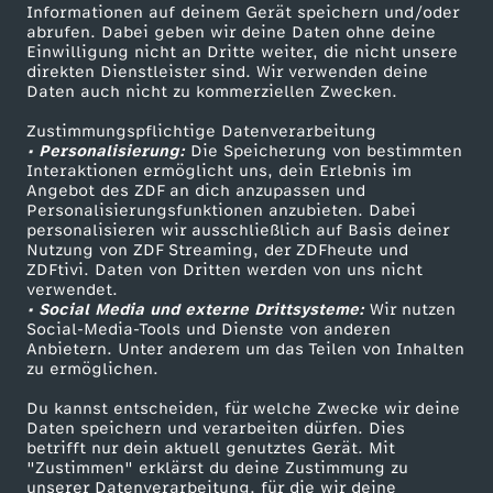
Informationen auf deinem Gerät speichern und/oder
s
ZDF-Apps
ZDFmitreden
abrufen. Dabei geben wir deine Daten ohne deine
Einwilligung nicht an Dritte weiter, die nicht unsere
Smart TV
Kontakt zum ZDF
direkten Dienstleister sind. Wir verwenden deine
c
Daten auch nicht zu kommerziellen Zwecken.
ZDFtext
Tickets
h
Zustimmungspflichtige Datenverarbeitung
Livestreams
Zuschauerservice
• Personalisierung:
Die Speicherung von bestimmten
Sendungen A-Z
Hilfe
Interaktionen ermöglicht uns, dein Erlebnis im
l
Angebot des ZDF an dich anzupassen und
TV-Programm
Personalisierungsfunktionen anzubieten. Dabei
personalisieren wir ausschließlich auf Basis deiner
a
Nutzung von ZDF Streaming, der ZDFheute und
ZDFtivi. Daten von Dritten werden von uns nicht
Das ZDF
n
verwendet.
• Social Media und externe Drittsysteme:
Wir nutzen
ZDF Unternehmen
Social-Media-Tools und Dienste von anderen
d
Anbietern. Unter anderem um das Teilen von Inhalten
Karriere
zu ermöglichen.
Presseportal
v
Du kannst entscheiden, für welche Zwecke wir deine
ZDF goes Schule
Daten speichern und verarbeiten dürfen. Dies
o
betrifft nur dein aktuell genutztes Gerät. Mit
Werbefernsehen
"Zustimmen" erklärst du deine Zustimmung zu
unserer Datenverarbeitung, für die wir deine
Mainzelmännchen