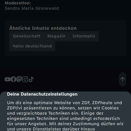
Moderation:
Sandra Maria Gronewald
h
a
Ähnliche Inhalte entdecken
Gesellschaft
Magazin
informativ
l
hallo deutschland
l
o
d
Deine Datenschutzeinstellungen
cmp-dialog-description
e
Um dir eine optimale Website von ZDF, ZDFheute und
ZDFtivi präsentieren zu können, setzen wir Cookies
u
und vergleichbare Techniken ein. Einige der
eingesetzten Techniken sind unbedingt erforderlich
t
für unser Angebot. Mit deiner Zustimmung dürfen wir
Mehr ZDF
Service
und unsere Dienstleister darüber hinaus