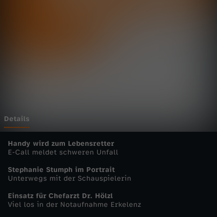
u
t
s
c
h
l
Details
a
Handy wird zum Lebensretter
E-Call meldet schweren Unfall
n
Stephanie Stumph im Portrait
Unterwegs mit der Schauspielerin
d
Einsatz für Chefarzt Dr. Hölzl
Viel los in der Notaufnahme Erkelenz
-