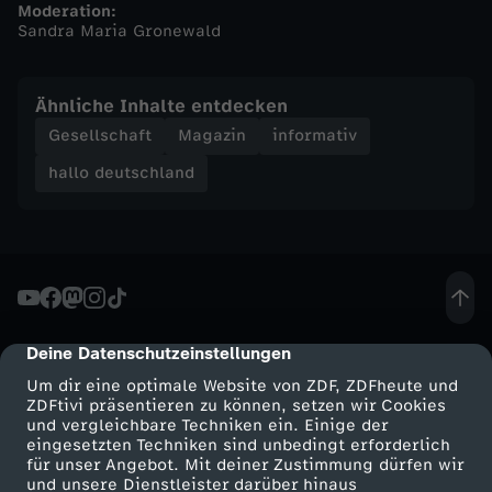
Moderation:
Sandra Maria Gronewald
h
a
Ähnliche Inhalte entdecken
Gesellschaft
Magazin
informativ
l
hallo deutschland
l
o
d
Deine Datenschutzeinstellungen
cmp-dialog-description
e
Um dir eine optimale Website von ZDF, ZDFheute und
ZDFtivi präsentieren zu können, setzen wir Cookies
u
und vergleichbare Techniken ein. Einige der
eingesetzten Techniken sind unbedingt erforderlich
t
für unser Angebot. Mit deiner Zustimmung dürfen wir
Mehr ZDF
Service
und unsere Dienstleister darüber hinaus