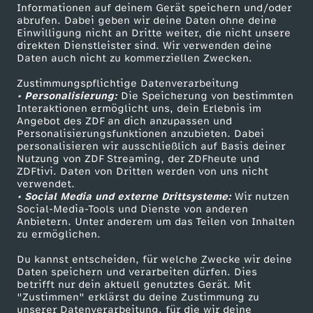
Informationen auf deinem Gerät speichern und/oder
s
ZDF-Apps
ZDFmitreden
abrufen. Dabei geben wir deine Daten ohne deine
Einwilligung nicht an Dritte weiter, die nicht unsere
Smart TV
Kontakt zum ZDF
direkten Dienstleister sind. Wir verwenden deine
c
Daten auch nicht zu kommerziellen Zwecken.
ZDFtext
Tickets
h
Zustimmungspflichtige Datenverarbeitung
Livestreams
Zuschauerservice
• Personalisierung:
Die Speicherung von bestimmten
Sendungen A-Z
Hilfe
Interaktionen ermöglicht uns, dein Erlebnis im
l
Angebot des ZDF an dich anzupassen und
TV-Programm
Personalisierungsfunktionen anzubieten. Dabei
personalisieren wir ausschließlich auf Basis deiner
a
Nutzung von ZDF Streaming, der ZDFheute und
ZDFtivi. Daten von Dritten werden von uns nicht
Das ZDF
n
verwendet.
• Social Media und externe Drittsysteme:
Wir nutzen
ZDF Unternehmen
Social-Media-Tools und Dienste von anderen
d
Anbietern. Unter anderem um das Teilen von Inhalten
Karriere
zu ermöglichen.
Presseportal
v
Du kannst entscheiden, für welche Zwecke wir deine
ZDF goes Schule
Daten speichern und verarbeiten dürfen. Dies
o
betrifft nur dein aktuell genutztes Gerät. Mit
Werbefernsehen
"Zustimmen" erklärst du deine Zustimmung zu
unserer Datenverarbeitung, für die wir deine
Mainzelmännchen