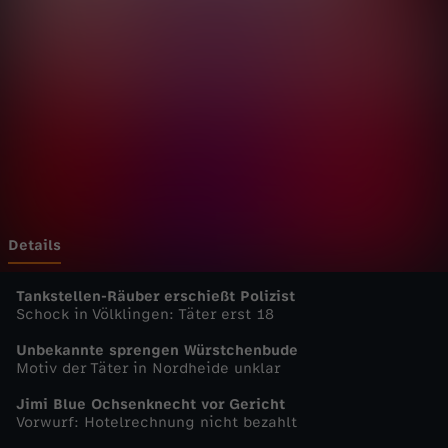
u
t
s
c
h
l
Details
a
Tankstellen-Räuber erschießt Polizist
Schock in Völklingen: Täter erst 18
n
Unbekannte sprengen Würstchenbude
Motiv der Täter in Nordheide unklar
d
Jimi Blue Ochsenknecht vor Gericht
Vorwurf: Hotelrechnung nicht bezahlt
-