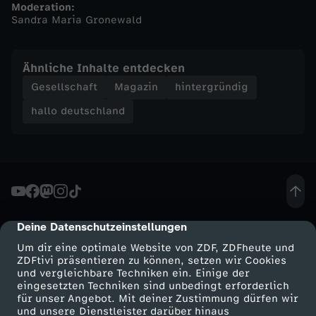
Moderation:
Sandra Maria Gronewald
h
a
Ähnliche Inhalte entdecken
Gesellschaft
Magazin
hintergründig
l
hallo deutschland
l
o
d
Deine Datenschutzeinstellungen
cmp-dialog-description
e
Um dir eine optimale Website von ZDF, ZDFheute und
ZDFtivi präsentieren zu können, setzen wir Cookies
u
und vergleichbare Techniken ein. Einige der
eingesetzten Techniken sind unbedingt erforderlich
t
für unser Angebot. Mit deiner Zustimmung dürfen wir
Mehr ZDF
Service
und unsere Dienstleister darüber hinaus