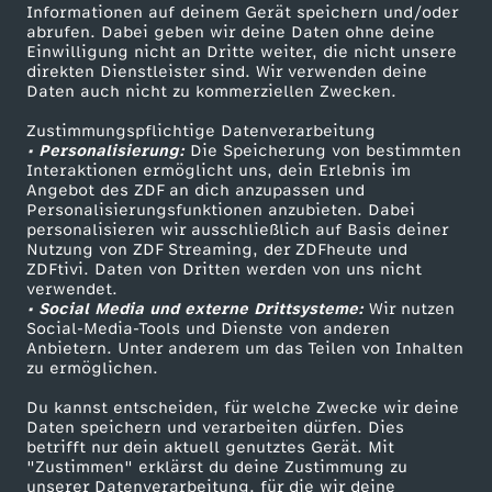
Informationen auf deinem Gerät speichern und/oder
s
ZDF-Apps
ZDFmitreden
abrufen. Dabei geben wir deine Daten ohne deine
Einwilligung nicht an Dritte weiter, die nicht unsere
Smart TV
Kontakt zum ZDF
direkten Dienstleister sind. Wir verwenden deine
c
Daten auch nicht zu kommerziellen Zwecken.
ZDFtext
Tickets
h
Zustimmungspflichtige Datenverarbeitung
Livestreams
Zuschauerservice
• Personalisierung:
Die Speicherung von bestimmten
Sendungen A-Z
Hilfe
Interaktionen ermöglicht uns, dein Erlebnis im
l
Angebot des ZDF an dich anzupassen und
TV-Programm
Personalisierungsfunktionen anzubieten. Dabei
personalisieren wir ausschließlich auf Basis deiner
a
Nutzung von ZDF Streaming, der ZDFheute und
ZDFtivi. Daten von Dritten werden von uns nicht
Das ZDF
n
verwendet.
• Social Media und externe Drittsysteme:
Wir nutzen
ZDF Unternehmen
Social-Media-Tools und Dienste von anderen
d
Anbietern. Unter anderem um das Teilen von Inhalten
Karriere
zu ermöglichen.
Presseportal
v
Du kannst entscheiden, für welche Zwecke wir deine
ZDF goes Schule
Daten speichern und verarbeiten dürfen. Dies
o
betrifft nur dein aktuell genutztes Gerät. Mit
Werbefernsehen
"Zustimmen" erklärst du deine Zustimmung zu
unserer Datenverarbeitung, für die wir deine
Mainzelmännchen