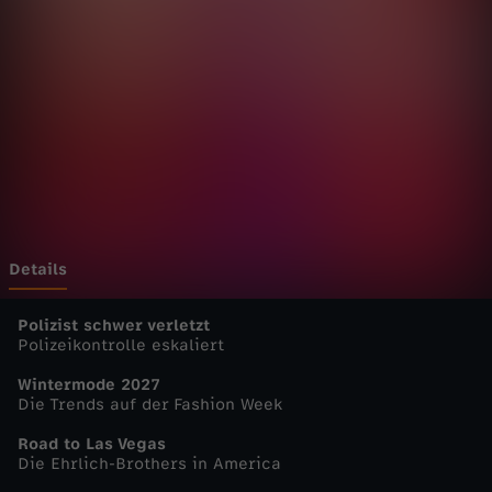
u
t
s
c
h
l
Details
a
Polizist schwer verletzt
Polizeikontrolle eskaliert
n
Wintermode 2027
Die Trends auf der Fashion Week
d
Road to Las Vegas
Die Ehrlich-Brothers in America
-