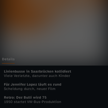
u
t
s
c
h
l
Details
a
Linienbusse in Saarbrücken kollidiert
Viele Verletzte, darunter auch Kinder
n
Für Jennifer Lopez läuft es rund
Scheidung durch, neuer Film
d
Retro: Der Bulli wird 75
1950 startet VW-Bus-Produktion
-