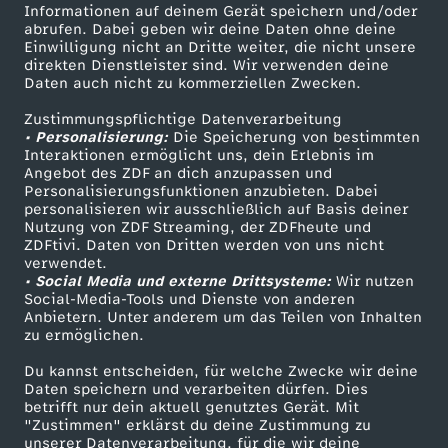
Informationen auf deinem Gerät speichern und/oder
s
ZDF-Apps
ZDFmitreden
abrufen. Dabei geben wir deine Daten ohne deine
Einwilligung nicht an Dritte weiter, die nicht unsere
Smart TV
Kontakt zum ZDF
direkten Dienstleister sind. Wir verwenden deine
c
Daten auch nicht zu kommerziellen Zwecken.
ZDFtext
Tickets
h
Zustimmungspflichtige Datenverarbeitung
Livestreams
Zuschauerservice
• Personalisierung:
Die Speicherung von bestimmten
Sendungen A-Z
Hilfe
Interaktionen ermöglicht uns, dein Erlebnis im
l
Angebot des ZDF an dich anzupassen und
TV-Programm
Personalisierungsfunktionen anzubieten. Dabei
personalisieren wir ausschließlich auf Basis deiner
a
Nutzung von ZDF Streaming, der ZDFheute und
ZDFtivi. Daten von Dritten werden von uns nicht
Das ZDF
n
verwendet.
• Social Media und externe Drittsysteme:
Wir nutzen
ZDF Unternehmen
Social-Media-Tools und Dienste von anderen
d
Anbietern. Unter anderem um das Teilen von Inhalten
Karriere
zu ermöglichen.
Presseportal
v
Du kannst entscheiden, für welche Zwecke wir deine
ZDF goes Schule
Daten speichern und verarbeiten dürfen. Dies
o
betrifft nur dein aktuell genutztes Gerät. Mit
Werbefernsehen
"Zustimmen" erklärst du deine Zustimmung zu
unserer Datenverarbeitung, für die wir deine
Mainzelmännchen