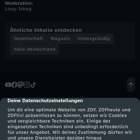
Moderation:
Lissy Ishag
h
a
Ähnliche Inhalte entdecken
Gesellschaft
Magazin
hintergründig
l
hallo deutschland
l
o
d
Deine Datenschutzeinstellungen
cmp-dialog-description
e
Um dir eine optimale Website von ZDF, ZDFheute und
ZDFtivi präsentieren zu können, setzen wir Cookies
u
und vergleichbare Techniken ein. Einige der
eingesetzten Techniken sind unbedingt erforderlich
t
für unser Angebot. Mit deiner Zustimmung dürfen wir
Mehr ZDF
Service
und unsere Dienstleister darüber hinaus