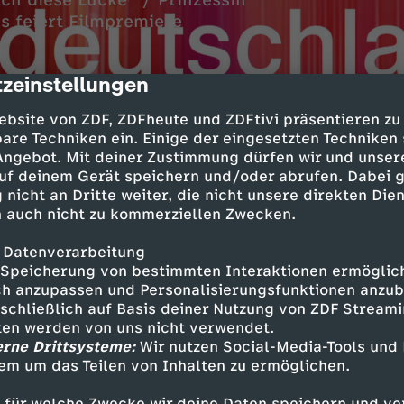
ch diese Lücke" / Prinzessin
s feiert Filmpremiere
zeinstellungen
cription
ebsite von ZDF, ZDFheute und ZDFtivi präsentieren zu
are Techniken ein. Einige der eingesetzten Techniken
 Angebot. Mit deiner Zustimmung dürfen wir und unser
uf deinem Gerät speichern und/oder abrufen. Dabei 
 nicht an Dritte weiter, die nicht unsere direkten Dien
et mit Verfolgungsjagd
 auch nicht zu kommerziellen Zwecken.
n Verletzten
 Datenverarbeitung
Speicherung von bestimmten Interaktionen ermöglicht
zum Schließfachraub
h anzupassen und Personalisierungsfunktionen anzub
Gelsenkirchener Bank
sschließlich auf Basis deiner Nutzung von ZDF Stream
tten werden von uns nicht verwendet.
e, ..." im Kino
erne Drittsysteme:
Wir nutzen Social-Media-Tools und
Senta Berger
em um das Teilen von Inhalten zu ermöglichen.
 für welche Zwecke wir deine Daten speichern und ver