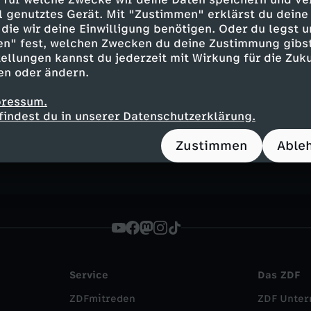
ell genutztes Gerät. Mit "Zustimmen" erklärst du dein
die wir deine Einwilligung benötigen. Oder du legst u
en" fest, welchen Zwecken du deine Zustimmung gibst
ellungen kannst du jederzeit mit Wirkung für die Zuku
en oder ändern.
Inhalte entdecken
pressum.
findest du in unserer Datenschutzerklärung.
t
Magazin
hintergründig
hallo deutschlan
Zustimmen
Able
Service
Das ZDF
ZDFmitreden
ZDF Unte