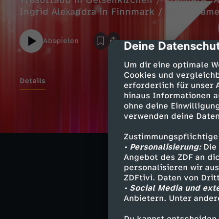
Tresorraub in Gelsenkirchen / Premiere "A
Ingrid Alexandra in Finnmark / Kevin Jame
Abspielen
Deine Datenschut
cmp-dialog-des
Um dir eine optimale W
Cookies und vergleichb
Details
erforderlich für unser
hinaus Informationen a
ohne deine Einwilligung
SEK-Einsatz end
verwenden deine Daten
Unfall mit siebe
Zustimmungspflichtige
• Personalisierung:
Die 
Neue Hinweise 
Angebot des ZDF an dic
Tathergang in 
personalisieren wir au
ZDFtivi. Daten von Dri
"Ach, diese Lück
• Social Media und ext
Neuer Film mit 
Anbietern. Unter ander
Du kannst entscheiden,