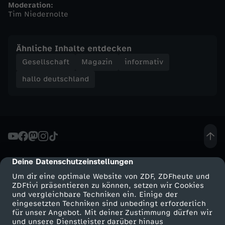
Moderation:
Tim Niedernolte
h
a
Ähnliche Inhalte entdecken
Gesellschaft
Magazin
informativ
l
hallo deutschland
l
o
d
Deine Datenschutzeinstellungen
cmp-dialog-description
e
Um dir eine optimale Website von ZDF, ZDFheute und
ZDFtivi präsentieren zu können, setzen wir Cookies
u
und vergleichbare Techniken ein. Einige der
eingesetzten Techniken sind unbedingt erforderlich
t
für unser Angebot. Mit deiner Zustimmung dürfen wir
Mehr ZDF
Service
und unsere Dienstleister darüber hinaus