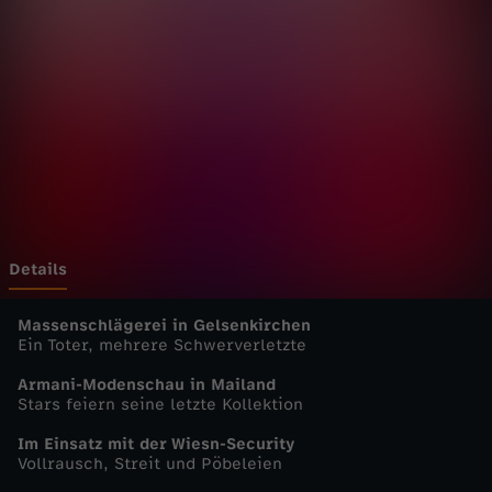
u
t
s
c
h
l
Details
a
Massenschlägerei in Gelsenkirchen
Ein Toter, mehrere Schwerverletzte
n
Armani-Modenschau in Mailand
Stars feiern seine letzte Kollektion
d
Im Einsatz mit der Wiesn-Security
Vollrausch, Streit und Pöbeleien
-