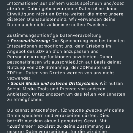
Informationen auf deinem Gerät speichern und/oder
s
ZDF-Apps
ZDFmitreden
abrufen. Dabei geben wir deine Daten ohne deine
Einwilligung nicht an Dritte weiter, die nicht unsere
Smart TV
Kontakt zum ZDF
direkten Dienstleister sind. Wir verwenden deine
c
Daten auch nicht zu kommerziellen Zwecken.
ZDFtext
Tickets
h
Zustimmungspflichtige Datenverarbeitung
Livestreams
Zuschauerservice
• Personalisierung:
Die Speicherung von bestimmten
Sendungen A-Z
Hilfe
Interaktionen ermöglicht uns, dein Erlebnis im
l
Angebot des ZDF an dich anzupassen und
TV-Programm
Personalisierungsfunktionen anzubieten. Dabei
personalisieren wir ausschließlich auf Basis deiner
a
Nutzung von ZDF Streaming, der ZDFheute und
ZDFtivi. Daten von Dritten werden von uns nicht
Das ZDF
n
verwendet.
• Social Media und externe Drittsysteme:
Wir nutzen
ZDF Unternehmen
Social-Media-Tools und Dienste von anderen
d
Anbietern. Unter anderem um das Teilen von Inhalten
Karriere
zu ermöglichen.
Presseportal
v
Du kannst entscheiden, für welche Zwecke wir deine
ZDF goes Schule
Daten speichern und verarbeiten dürfen. Dies
o
betrifft nur dein aktuell genutztes Gerät. Mit
Werbefernsehen
"Zustimmen" erklärst du deine Zustimmung zu
unserer Datenverarbeitung, für die wir deine
Mainzelmännchen