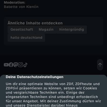
Moderation:
Babette von Kienlin
h
a
Ähnliche Inhalte entdecken
Gesellschaft
Magazin
hintergründig
l
hallo deutschland
l
o
d
Deine Datenschutzeinstellungen
cmp-dialog-description
e
Um dir eine optimale Website von ZDF, ZDFheute und
ZDFtivi präsentieren zu können, setzen wir Cookies
u
und vergleichbare Techniken ein. Einige der
eingesetzten Techniken sind unbedingt erforderlich
t
für unser Angebot. Mit deiner Zustimmung dürfen wir
Mehr ZDF
Service
und unsere Dienstleister darüber hinaus