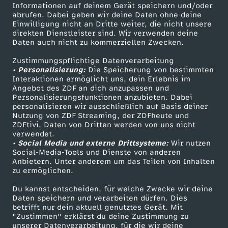
Informationen auf deinem Gerät speichern und/oder
s
ZDF-Apps
ZDFmitreden
abrufen. Dabei geben wir deine Daten ohne deine
Einwilligung nicht an Dritte weiter, die nicht unsere
Smart TV
Kontakt zum ZDF
direkten Dienstleister sind. Wir verwenden deine
c
Daten auch nicht zu kommerziellen Zwecken.
ZDFtext
Tickets
h
Zustimmungspflichtige Datenverarbeitung
Livestreams
Zuschauerservice
• Personalisierung:
Die Speicherung von bestimmten
Sendungen A-Z
Hilfe
Interaktionen ermöglicht uns, dein Erlebnis im
l
Angebot des ZDF an dich anzupassen und
TV-Programm
Personalisierungsfunktionen anzubieten. Dabei
personalisieren wir ausschließlich auf Basis deiner
a
Nutzung von ZDF Streaming, der ZDFheute und
ZDFtivi. Daten von Dritten werden von uns nicht
Das ZDF
n
verwendet.
• Social Media und externe Drittsysteme:
Wir nutzen
ZDF Unternehmen
Social-Media-Tools und Dienste von anderen
d
Anbietern. Unter anderem um das Teilen von Inhalten
Karriere
zu ermöglichen.
Presseportal
v
Du kannst entscheiden, für welche Zwecke wir deine
ZDF goes Schule
Daten speichern und verarbeiten dürfen. Dies
o
betrifft nur dein aktuell genutztes Gerät. Mit
Werbefernsehen
"Zustimmen" erklärst du deine Zustimmung zu
unserer Datenverarbeitung, für die wir deine
Mainzelmännchen