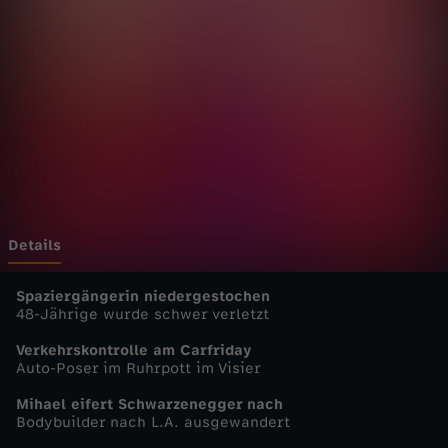
u
t
s
c
h
l
Details
a
Spaziergängerin niedergestochen
48-Jährige wurde schwer verletzt
n
Verkehrskontrolle am Carfriday
Auto-Poser im Ruhrpott im Visier
d
Mihael eifert Schwarzenegger nach
Bodybuilder nach L.A. ausgewandert
-