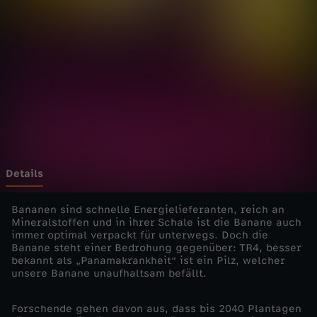
-
D
a
r
u
m
Details
s
Bananen sind schnelle Energielieferanten, reich an
Mineralstoffen und in ihrer Schale ist die Banane auch
immer optimal verpackt für unterwegs. Doch die
t
Banane steht einer Bedrohung gegenüber: TR4, besser
bekannt als „Panamakrankheit“ ist ein Pilz, welcher
i
unsere Banane unaufhaltsam befällt.
r
Forschende gehen davon aus, dass bis 2040 Plantagen