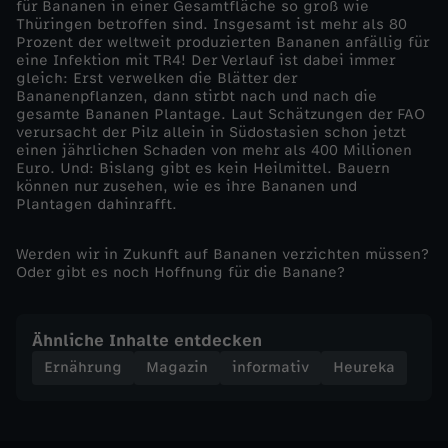
für Bananen in einer Gesamtfläche so groß wie
Thüringen betroffen sind. Insgesamt ist mehr als 80
b
Prozent der weltweit produzierten Bananen anfällig für
eine Infektion mit TR4! Der Verlauf ist dabei immer
gleich: Erst verwelken die Blätter der
t
Bananenpflanzen, dann stirbt nach und nach die
gesamte Bananen Plantage. Laut Schätzungen der FAO
d
verursacht der Pilz allein in Südostasien schon jetzt
einen jährlichen Schaden von mehr als 400 Millionen
Euro. Und: Bislang gibt es kein Heilmittel. Bauern
i
können nur zusehen, wie es ihre Bananen und
Plantagen dahinrafft.
e
Werden wir in Zukunft auf Bananen verzichten müssen?
Oder gibt es noch Hoffnung für die Banane?
B
a
Ähnliche Inhalte entdecken
Ernährung
Magazin
informativ
Heureka
n
a