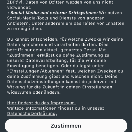
ZDFtivi. Daten von Dritten werden von uns nicht
Das ZDF
verwendet.
• Social Media und externe Drittsysteme:
Wir nutzen
ZDF Unternehmen
Social-Media-Tools und Dienste von anderen
Anbietern. Unter anderem um das Teilen von Inhalten
Karriere
zu ermöglichen.
Presseportal
Du kannst entscheiden, für welche Zwecke wir deine
ZDF goes Schule
Daten speichern und verarbeiten dürfen. Dies
betrifft nur dein aktuell genutztes Gerät. Mit
Werbefernsehen
"Zustimmen" erklärst du deine Zustimmung zu
unserer Datenverarbeitung, für die wir deine
Mainzelmännchen
Einwilligung benötigen. Oder du legst unter
"Einstellungen/Ablehnen" fest, welchen Zwecken du
deine Zustimmung gibst und welchen nicht. Deine
Datenschutzeinstellungen kannst du jederzeit mit
Wirkung für die Zukunft in deinen Einstellungen
widerrufen oder ändern.
Hier findest du das Impressum.
Partner
Weitere Informationen findest du in unserer
Datenschutzerklärung.
Zustimmen