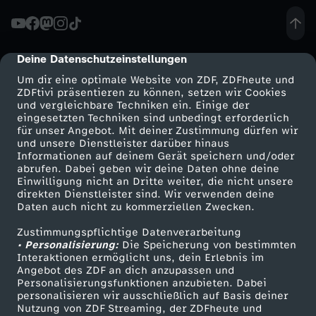
n
e
Deine Datenschutzeinstellungen
cmp-dialog-description
Um dir eine optimale Website von ZDF, ZDFheute und
ZDFtivi präsentieren zu können, setzen wir Cookies
und vergleichbare Techniken ein. Einige der
eingesetzten Techniken sind unbedingt erforderlich
für unser Angebot. Mit deiner Zustimmung dürfen wir
Mehr ZDF
Service
und unsere Dienstleister darüber hinaus
Informationen auf deinem Gerät speichern und/oder
ZDF-Apps
ZDFmitreden
abrufen. Dabei geben wir deine Daten ohne deine
Einwilligung nicht an Dritte weiter, die nicht unsere
Smart TV
Kontakt zum ZDF
direkten Dienstleister sind. Wir verwenden deine
Daten auch nicht zu kommerziellen Zwecken.
ZDFtext
Tickets
Zustimmungspflichtige Datenverarbeitung
Livestreams
Zuschauerservice
• Personalisierung:
Die Speicherung von bestimmten
Sendungen A-Z
Hilfe
Interaktionen ermöglicht uns, dein Erlebnis im
Angebot des ZDF an dich anzupassen und
TV-Programm
Personalisierungsfunktionen anzubieten. Dabei
personalisieren wir ausschließlich auf Basis deiner
Nutzung von ZDF Streaming, der ZDFheute und