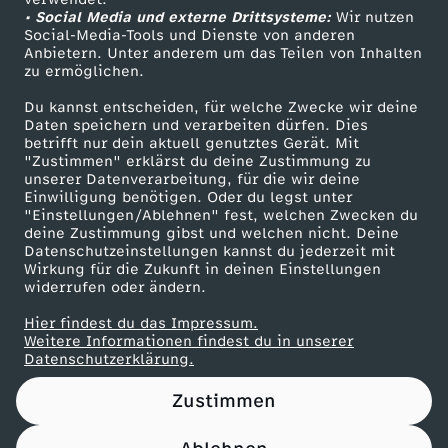
• Social Media und externe Drittsysteme:
p
Wir nutzen
ZDF Unternehmen
Social-Media-Tools und Dienste von anderen
Anbietern. Unter anderem um das Teilen von Inhalten
Karriere
:
zu ermöglichen.
Presseportal
Du kannst entscheiden, für welche Zwecke wir deine
"
ZDF goes Schule
Daten speichern und verarbeiten dürfen. Dies
betrifft nur dein aktuell genutztes Gerät. Mit
Werbefernsehen
"Zustimmen" erklärst du deine Zustimmung zu
C
unserer Datenverarbeitung, für die wir deine
Mainzelmännchen
Einwilligung benötigen. Oder du legst unter
a
"Einstellungen/Ablehnen" fest, welchen Zwecken du
deine Zustimmung gibst und welchen nicht. Deine
Datenschutzeinstellungen kannst du jederzeit mit
o
Wirkung für die Zukunft in deinen Einstellungen
widerrufen oder ändern.
F
Hier findest du das Impressum.
Partner
Weitere Informationen findest du in unserer
e
Datenschutzerklärung.
Zustimmen
i