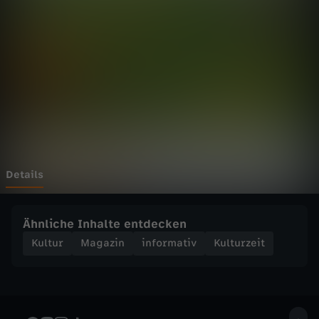
e
i
t
-
A
u
Details
s
Ähnliche Inhalte entdecken
s
Kultur
Magazin
informativ
Kulturzeit
t
e