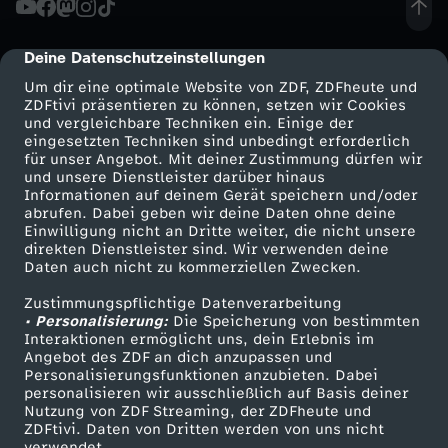
l
Deine Datenschutzeinstellungen
cmp-dialog-description
l
Um dir eine optimale Website von ZDF, ZDFheute und
ZDFtivi präsentieren zu können, setzen wir Cookies
und vergleichbare Techniken ein. Einige der
u
eingesetzten Techniken sind unbedingt erforderlich
für unser Angebot. Mit deiner Zustimmung dürfen wir
Mehr ZDF
Service
und unsere Dienstleister darüber hinaus
n
Informationen auf deinem Gerät speichern und/oder
ZDF-Apps
ZDFmitreden
abrufen. Dabei geben wir deine Daten ohne deine
g
Einwilligung nicht an Dritte weiter, die nicht unsere
Smart TV
Kontakt zum ZDF
direkten Dienstleister sind. Wir verwenden deine
Daten auch nicht zu kommerziellen Zwecken.
ZDFtext
Tickets
s
Zustimmungspflichtige Datenverarbeitung
Livestreams
Zuschauerservice
• Personalisierung:
t
Die Speicherung von bestimmten
Sendungen A-Z
Hilfe
Interaktionen ermöglicht uns, dein Erlebnis im
Angebot des ZDF an dich anzupassen und
TV-Programm
i
Personalisierungsfunktionen anzubieten. Dabei
personalisieren wir ausschließlich auf Basis deiner
Nutzung von ZDF Streaming, der ZDFheute und
p
ZDFtivi. Daten von Dritten werden von uns nicht
Das ZDF
verwendet.