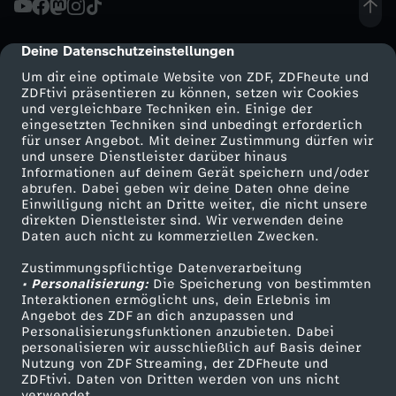
l
Deine Datenschutzeinstellungen
cmp-dialog-description
l
Um dir eine optimale Website von ZDF, ZDFheute und
ZDFtivi präsentieren zu können, setzen wir Cookies
und vergleichbare Techniken ein. Einige der
u
eingesetzten Techniken sind unbedingt erforderlich
für unser Angebot. Mit deiner Zustimmung dürfen wir
Mehr ZDF
Service
und unsere Dienstleister darüber hinaus
n
Informationen auf deinem Gerät speichern und/oder
ZDF-Apps
ZDFmitreden
abrufen. Dabei geben wir deine Daten ohne deine
g
Einwilligung nicht an Dritte weiter, die nicht unsere
Smart TV
Kontakt zum ZDF
direkten Dienstleister sind. Wir verwenden deine
Daten auch nicht zu kommerziellen Zwecken.
ZDFtext
Tickets
s
Zustimmungspflichtige Datenverarbeitung
Livestreams
Zuschauerservice
• Personalisierung:
t
Die Speicherung von bestimmten
Sendungen A-Z
Hilfe
Interaktionen ermöglicht uns, dein Erlebnis im
Angebot des ZDF an dich anzupassen und
TV-Programm
i
Personalisierungsfunktionen anzubieten. Dabei
personalisieren wir ausschließlich auf Basis deiner
Nutzung von ZDF Streaming, der ZDFheute und
p
ZDFtivi. Daten von Dritten werden von uns nicht
Das ZDF
verwendet.