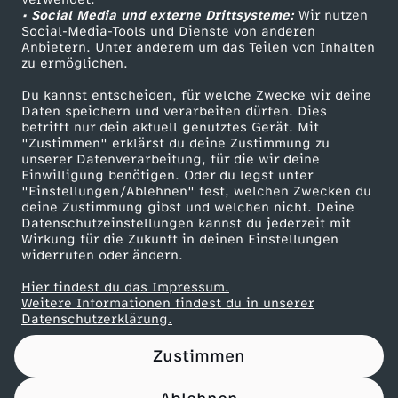
• Social Media und externe Drittsysteme:
p
Wir nutzen
ZDF Unternehmen
Social-Media-Tools und Dienste von anderen
Anbietern. Unter anderem um das Teilen von Inhalten
Karriere
:
zu ermöglichen.
Presseportal
Du kannst entscheiden, für welche Zwecke wir deine
"
ZDF goes Schule
Daten speichern und verarbeiten dürfen. Dies
betrifft nur dein aktuell genutztes Gerät. Mit
Werbefernsehen
"Zustimmen" erklärst du deine Zustimmung zu
P
unserer Datenverarbeitung, für die wir deine
Mainzelmännchen
Einwilligung benötigen. Oder du legst unter
h
"Einstellungen/Ablehnen" fest, welchen Zwecken du
deine Zustimmung gibst und welchen nicht. Deine
Datenschutzeinstellungen kannst du jederzeit mit
ä
Wirkung für die Zukunft in deinen Einstellungen
widerrufen oder ändern.
n
Hier findest du das Impressum.
Partner
Weitere Informationen findest du in unserer
o
Datenschutzerklärung.
Zustimmen
m