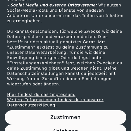
• Social Media und externe Drittsysteme:
p
Wir nutzen
ZDF Unternehmen
Social-Media-Tools und Dienste von anderen
Anbietern. Unter anderem um das Teilen von Inhalten
Karriere
.
zu ermöglichen.
Presseportal
Du kannst entscheiden, für welche Zwecke wir deine
"
ZDF goes Schule
Daten speichern und verarbeiten dürfen. Dies
betrifft nur dein aktuell genutztes Gerät. Mit
Werbefernsehen
"Zustimmen" erklärst du deine Zustimmung zu
P
unserer Datenverarbeitung, für die wir deine
Mainzelmännchen
Einwilligung benötigen. Oder du legst unter
l
"Einstellungen/Ablehnen" fest, welchen Zwecken du
deine Zustimmung gibst und welchen nicht. Deine
Datenschutzeinstellungen kannst du jederzeit mit
a
Wirkung für die Zukunft in deinen Einstellungen
widerrufen oder ändern.
t
Hier findest du das Impressum.
Partner
Weitere Informationen findest du in unserer
o
Datenschutzerklärung.
Zustimmen
n