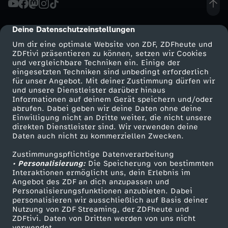
l
Deine Datenschutzeinstellungen
cmp-dialog-description
l
Um dir eine optimale Website von ZDF, ZDFheute und
ZDFtivi präsentieren zu können, setzen wir Cookies
und vergleichbare Techniken ein. Einige der
u
eingesetzten Techniken sind unbedingt erforderlich
für unser Angebot. Mit deiner Zustimmung dürfen wir
Mehr ZDF
Service
und unsere Dienstleister darüber hinaus
n
Informationen auf deinem Gerät speichern und/oder
ZDF-Apps
ZDFmitreden
abrufen. Dabei geben wir deine Daten ohne deine
g
Einwilligung nicht an Dritte weiter, die nicht unsere
Smart TV
Kontakt zum ZDF
direkten Dienstleister sind. Wir verwenden deine
Daten auch nicht zu kommerziellen Zwecken.
ZDFtext
Tickets
s
Zustimmungspflichtige Datenverarbeitung
Livestreams
Zuschauerservice
• Personalisierung:
t
Die Speicherung von bestimmten
Sendungen A-Z
Hilfe
Interaktionen ermöglicht uns, dein Erlebnis im
Angebot des ZDF an dich anzupassen und
TV-Programm
i
Personalisierungsfunktionen anzubieten. Dabei
personalisieren wir ausschließlich auf Basis deiner
Nutzung von ZDF Streaming, der ZDFheute und
p
ZDFtivi. Daten von Dritten werden von uns nicht
Das ZDF
verwendet.