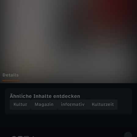
e
Wechseln zu: ZDFheute
i
t
-
A
u
Details
s
Ähnliche Inhalte entdecken
s
Kultur
Magazin
informativ
Kulturzeit
t
e